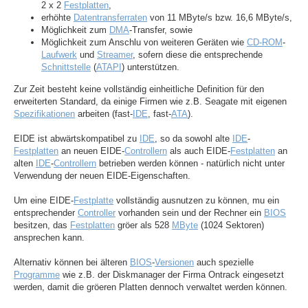
2 x 2
Festplatten
,
erhöhte
Datentransferraten
von 11 MByte/s bzw. 16,6 MByte/s,
Möglichkeit zum
DMA
-Transfer, sowie
Möglichkeit zum Anschlu von weiteren Geräten wie
CD-ROM
-
Laufwerk
und
Streamer
, sofern diese die entsprechende
Schnittstelle
(
ATAPI
) unterstützen.
Zur Zeit besteht keine vollständig einheitliche Definition für den
erweiterten Standard, da einige Firmen wie z.B. Seagate mit eigenen
Spezifikationen
arbeiten (fast-
IDE
, fast-
ATA
).
EIDE ist abwärtskompatibel zu
IDE
, so da sowohl alte
IDE
-
Festplatten
an neuen EIDE-
Controllern
als auch EIDE-
Festplatten
an
alten
IDE
-
Controllern
betrieben werden können - natürlich nicht unter
Verwendung der neuen EIDE-Eigenschaften.
Um eine EIDE-
Festplatte
vollständig ausnutzen zu können, mu ein
entsprechender
Controller
vorhanden sein und der Rechner ein
BIOS
besitzen, das
Festplatten
gröer als 528
MByte
(1024 Sektoren)
ansprechen kann.
Alternativ können bei älteren
BIOS
-
Versionen
auch spezielle
Programme
wie z.B. der Diskmanager der Firma Ontrack eingesetzt
werden, damit die gröeren Platten dennoch verwaltet werden können.