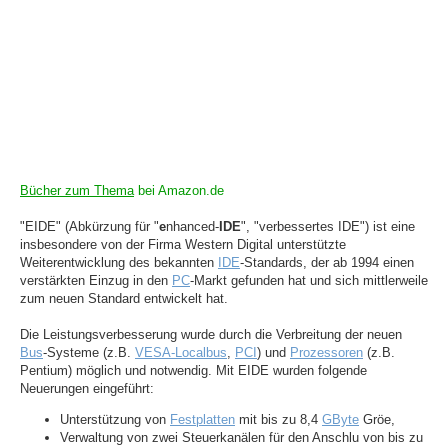
Bücher zum Thema
bei Amazon.de
"EIDE" (Abkürzung für "
e
nhanced-
IDE
", "verbessertes IDE") ist eine
insbesondere von der Firma Western Digital unterstützte
Weiterentwicklung des bekannten
IDE
-Standards, der ab 1994 einen
verstärkten Einzug in den
PC
-Markt gefunden hat und sich mittlerweile
zum neuen Standard entwickelt hat.
Die Leistungsverbesserung wurde durch die Verbreitung der neuen
Bus
-Systeme (z.B.
VESA-Localbus
,
PCI
) und
Prozessoren
(z.B.
Pentium) möglich und notwendig. Mit EIDE wurden folgende
Neuerungen eingeführt:
Unterstützung von
Festplatten
mit bis zu 8,4
GByte
Gröe,
Verwaltung von zwei Steuerkanälen für den Anschlu von bis zu