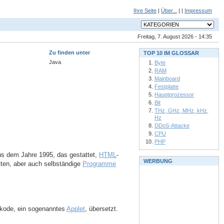
Ihre Seite
|
Über...
| |
Impressum
Freitag, 7. August 2026 - 14:35
Zu finden unter
TOP 10 IM GLOSSAR
Java
Byte
RAM
Mainboard
Festplatte
Hauptprozessor
Bit
THz, GHz, MHz, kHz,
Hz
DDoS-Attacke
CPU
PHP
aus dem Jahre 1995, das gestattet,
HTML
-
WERBUNG
tten, aber auch selbständige
Programme
kode, ein sogenanntes
Applet
, übersetzt.