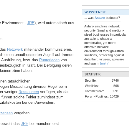
WUSSTEN SIE ...
... was
Astaro
bedeutet?
e Environment -
JRE
), wird automatisch aus
Astaro simplifies network
security. Small and medium-
sized businesses in particular
rs.
are able to shape a
comfortable, yet more
effective network
 das
Netzwerk
miteinander kommunizieren,
environment through Astaro
h einen unauthorisierten Zugriff auf fremde
solutions, protecting against
data theft, viruses, spyware
e Ausführung, bzw. das
Runterladen
von
and spam.
[mehr]
esbezüglich in Kraft. Bei Befolgung deren
 keinen Sinn haben.
STATISTIK
Begriffe:
3746
inen tatsächlichen
Weblinks:
568
s wegen Missachtung diverser Regel beim
Kommentare:
3591
ber weniger
Ressourcen
verfügen, als das
Forum-Postings:
16429
n führen solche Fehler zumindest zum
izitätskosten bei den Anwendern.
izenzen
vergeben.
, obwohl das
JRE
bei manchen erst