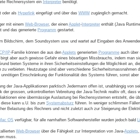
krete Rechnersystem ein
Interpreter
benötigt.
t oder als
Hyperlink
eingefügt und über das
WWW
zugänglich gemacht.
ger mit einem
Web-Browser
, der einen
Applet
-
Interpreter
enthält (Java Runtim
t und das generierte
Programm
gestartet.
em Bildschirm, dem Soundsystem usw. und wartet auf Eingaben des Anwende
CP/IP
-Familie können die aus den
Applets
generierten
Programme
auch über
 birgt aber auch gewisse Gefahr eines bösartigen Missbrauchs, indem man sic
nd bieten Systeme in ihren Sicherheitseinstellungen die Möglichkeit an, di
h zu verbieten. Heutzutage sind aber verschiedene Sicherheitsmassnahmen di
r unnötigen Einschränkung der Funktionalität des Systems führen, sonst aber
ng der Java-Applikationen parktisch Jedermann offen ist, unabhängig von se
k der grossen, unkontrollierten Vebreitung der Java-Technik realtiv oft, das
iaktionen eine übermässige Auslastung bei Rechensystemen entsteht, die ü
; diese kann u.U. bis zum
Systemabsturz
führen. In weniger schlimmen Fälle
cher Belastung des Rechners und nicht zuletzt auch zur Steigerung der Elektr
Mac OS
verfügbar, für alle namhaften Softwarehersteller wurden jedoch bald
L
allierten
Web-Browser
über die Fähigkeit zur Interpretation von Java-
Applets
den muss.