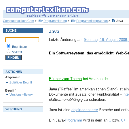
Computerlexikon.Com
>
Programmierung
>
Programmiersprachen
>
Java
SUCHE
Java
Letzte Änderung am
Sonntag, 16. August 2009, 
Begriffstitel
Volltext
Ein Softwaresystem, das ermöglicht, Web-Se
AKTIONEN
Allgemein
Bücher zum Thema
bei Amazon.de
Zufälliger Begriff
Java
("Kaffee" im amerikanischen Slang) ist ei
Begriff
Dokumente mit zusätzlicher Funktionalität -
inte
Versions-History
plattformunabhängig
zu schreiben.
WERBUNG
Java ist eine
objektorientierte
Sprache und enthä
Ein Java-
Programm
wird in dem an
C
bzw.
C++