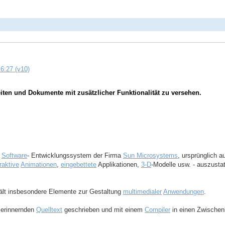
6:27 (v10)
iten und Dokumente mit zusätzlicher Funktionalität zu versehen.
n
Software
- Entwicklungssystem der Firma
Sun Microsystems
, ursprünglich 
raktive
Animationen
,
eingebettete
Applikationen,
3-D
-Modelle usw. - auszusta
lt insbesondere Elemente zur Gestaltung
multimedialer
Anwendungen
.
erinnernden
Quelltext
geschrieben und mit einem
Compiler
in einen Zwischen