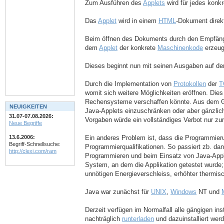
Zum Ausführen des
Applets
wird für jedes kon
Das
Applet
wird in einem
HTML
-Dokument direk
Beim öffnen des Dokuments durch den Empfän
dem
Applet
der konkrete
Maschinenkode
erzeug
Dieses beginnt nun mit seinen Ausgaben auf d
Durch die Implementation von
Protokollen
der
T
womit sich weitere Möglichkeiten eröffnen. Dies
Rechensysteme verschaffen könnte. Aus dem Gru
NEUIGKEITEN
Java-Applets einzuschränken oder aber gänzlic
31.07-07.08.2026:
Vorgaben würde ein vollständiges Verbot nur zu
Neue Begriffe
Ein anderes Problem ist, dass die Programmieru
13.6.2006:
Begriff-Schnellsuche:
Programmierqualifikationen. So passiert zb. dan
http://clexi.com/ram
Programmieren und beim Einsatz von Java-Appl
System, an dem die Applikation getestet wurde
unnötigen Energieverschleiss, erhöhter thermis
Java war zunächst für
UNIX
,
Windows
NT und
Derzeit verfügen im Normalfall alle gängigen inst
nachträglich
runterladen
und dazuinstalliert wer