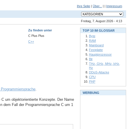
Ihre Seite
|
Über...
| |
Impressum
Freitag, 7. August 2026 - 4:13
Zu finden unter
TOP 10 IM GLOSSAR
C Plus Plus
Byte
RAM
C++
Mainboard
Festplatte
Hauptprozessor
Bit
THz, GHz, MHz, kHz,
Hz
DDoS-Attacke
CPU
PHP
te Programmiersprache
.
WERBUNG
e C um objektorientierte Konzepte. Der Name
in dem Fall der Programmiersprache C um 1