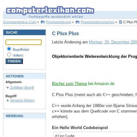
Computerlexikon.Com
>
Programmierung
>
Programmiersprachen
>
C Plus P
SUCHE
C Plus Plus
Letzte Änderung am
Montag, 29. Dezember 2003
Begriffstitel
Volltext
Objektorientierte Weiterentwicklung der Pr
AKTIONEN
Allgemein
Bücher zum Thema
bei Amazon.de
Zufälliger Begriff
C Plus Plus (meist auch als C++ geschrieben, f
Begriff
Versions-History
C++ wurde Anfang der 1980er von Bjarne Stroust
c++
könnte aus dem Quellcode von C stammen 
WERBUNG
erhöhen).
Ein Hello World Codebeispiel
#include