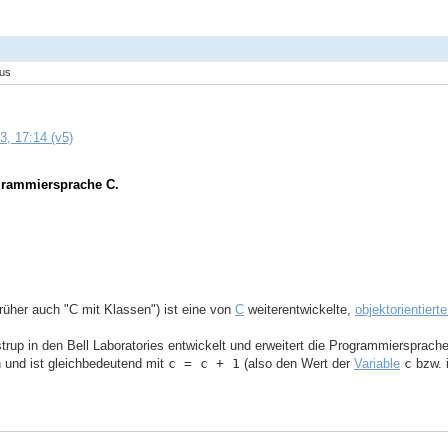
lus
, 17:14 (v5)
ogrammiersprache C.
rüher auch "C mit Klassen") ist eine von
C
weiterentwickelte,
objektorientier
rup in den Bell Laboratories entwickelt und erweitert die Programmiersprach
und ist gleichbedeutend mit
c = c + 1
(also den Wert der
Variable
c
bzw. 