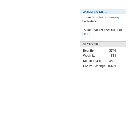
WUSSTEN SIE ...
... was
Konfektionierung
bedeutet?
"Bauen" von Netzwerkkabeln
[mehr]
STATISTIK
Begriffe:
3746
Weblinks:
568
Kommentare:
3591
Forum-Postings:
16429