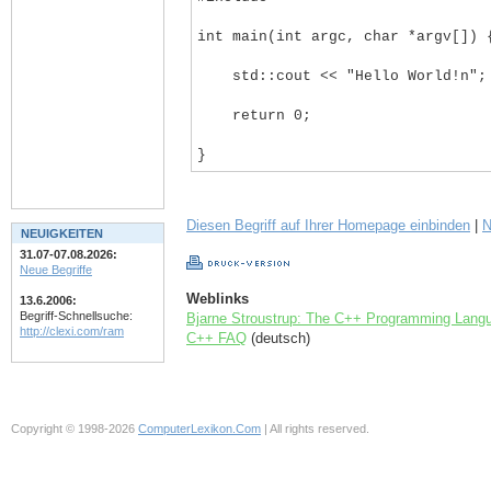
int main(int argc, char *argv[])
std::cout << "Hello World!n";
return 0;
}
Diesen Begriff auf Ihrer Homepage einbinden
|
N
NEUIGKEITEN
31.07-07.08.2026:
Neue Begriffe
Weblinks
13.6.2006:
Begriff-Schnellsuche:
Bjarne Stroustrup: The C++ Programming Lang
http://clexi.com/ram
C++ FAQ
(deutsch)
Copyright © 1998-2026
ComputerLexikon.Com
| All rights reserved.