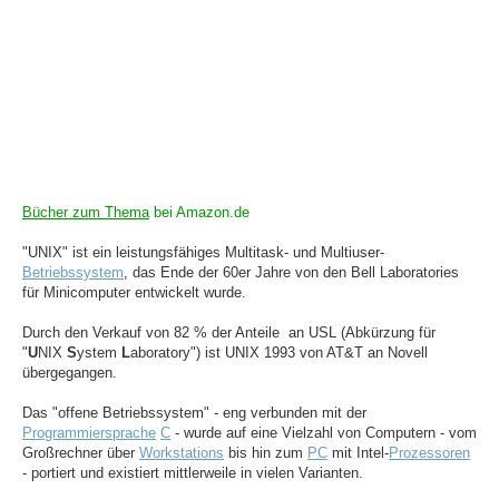
Bücher zum Thema
bei Amazon.de
"UNIX" ist ein leistungsfähiges Multitask- und Multiuser-
Betriebssystem
, das Ende der 60er Jahre von den Bell Laboratories
für Minicomputer entwickelt wurde.
Durch den Verkauf von 82 % der Anteile an USL (Abkürzung für
"
U
NIX
S
ystem
L
aboratory") ist UNIX 1993 von AT&T an Novell
übergegangen.
Das "offene Betriebssystem" - eng verbunden mit der
Programmiersprache
C
- wurde auf eine Vielzahl von Computern - vom
Großrechner über
Workstations
bis hin zum
PC
mit Intel-
Prozessoren
- portiert und existiert mittlerweile in vielen Varianten.