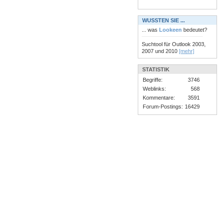
WUSSTEN SIE ...
... was
Lookeen
bedeutet?
Suchtool für Outlook 2003,
2007 und 2010
[mehr]
STATISTIK
Begriffe:
3746
Weblinks:
568
Kommentare:
3591
Forum-Postings:
16429