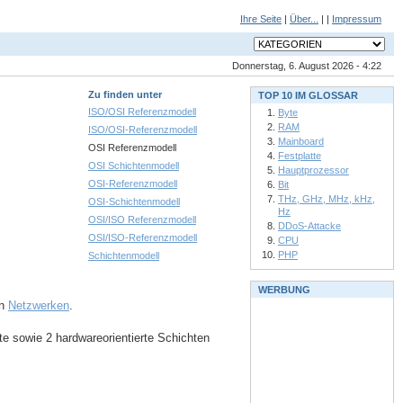
Ihre Seite
|
Über...
| |
Impressum
Donnerstag, 6. August 2026 - 4:22
Zu finden unter
TOP 10 IM GLOSSAR
ISO/OSI Referenzmodell
Byte
RAM
ISO/OSI-Referenzmodell
Mainboard
OSI Referenzmodell
Festplatte
OSI Schichtenmodell
Hauptprozessor
OSI-Referenzmodell
Bit
THz, GHz, MHz, kHz,
OSI-Schichtenmodell
Hz
OSI/ISO Referenzmodell
DDoS-Attacke
OSI/ISO-Referenzmodell
CPU
PHP
Schichtenmodell
WERBUNG
in
Netzwerken
.
te sowie 2 hardwareorientierte Schichten