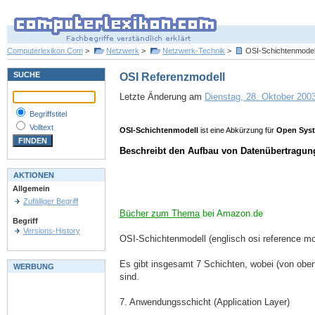
Computerlexikon.Com
>
Netzwerk
>
Netzwerk-Technik
>
OSI-Schichtenmodel
SUCHE
OSI Referenzmodell
Letzte Änderung am
Dienstag, 28. Oktober 2003
Begriffstitel
Volltext
OSI-Schichtenmodell
ist eine Abkürzung für
Open Syst
Beschreibt den Aufbau von Datenübertragun
AKTIONEN
Allgemein
Zufälliger Begriff
Bücher zum Thema
bei Amazon.de
Begriff
Versions-History
OSI-Schichtenmodell (englisch osi reference mo
Es gibt insgesamt 7 Schichten, wobei (von oben
WERBUNG
sind.
7. Anwendungsschicht (Application Layer)