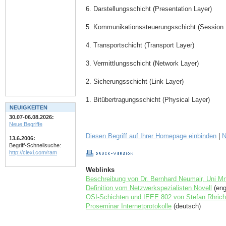
6. Darstellungsschicht (Presentation Layer)
5. Kommunikationssteuerungsschicht (Session 
4. Transportschicht (Transport Layer)
3. Vermittlungsschicht (Network Layer)
2. Sicherungsschicht (Link Layer)
1. Bitübertragungsschicht (Physical Layer)
NEUIGKEITEN
30.07-06.08.2026:
Neue Begriffe
Diesen Begriff auf Ihrer Homepage einbinden
|
N
13.6.2006:
Begriff-Schnellsuche:
http://clexi.com/ram
Weblinks
Beschreibung von Dr. Bernhard Neumair, Uni M
Definition vom Netzwerkspezialisten Novell
(eng
OSI-Schichten und IEEE 802 von Stefan Rhrich
Proseminar Internetprotokolle
(deutsch)