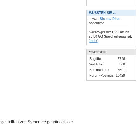
WUSSTEN SIE ...
... was
Blu-ray Disc
bedeutet?
Nachfolger der DVD mit bis
zu 50 GB Speicherkapazität.
[mehr]
STATISTIK
Begriffe:
3746
Weblinks:
568
Kommentare:
3591
Forum-Postings:
16429
ngestellten von Symantec gegründet, der