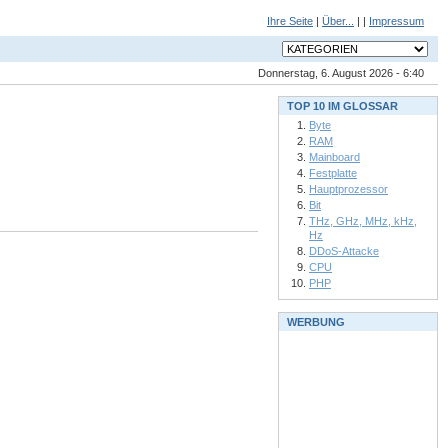
Ihre Seite
|
Über...
| |
Impressum
Donnerstag, 6. August 2026 - 6:40
TOP 10 IM GLOSSAR
Byte
RAM
Mainboard
Festplatte
Hauptprozessor
Bit
THz, GHz, MHz, kHz,
Hz
DDoS-Attacke
CPU
PHP
WERBUNG