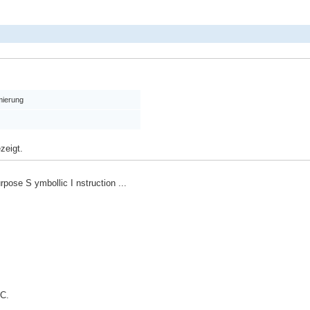
ierung
zeigt.
rpose S ymbollic I nstruction ...
 C.