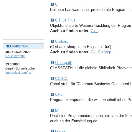
C
Beliebte hardwarenahe, prozedurale Programmi
C Plus Plus
Objektorientierte Weiterentwicklung der Progra
Auch zu finden unter:
C++
C sharp
NEUIGKEITEN
(C sharp; sharp ist in Englisch 'Dur'). ...
Auch zu finden unter:
C#
,
C-sharp
30.07-06.08.2026:
Neue Begriffe
Classpath
13.6.2006:
CLASSPATH ist die globale Bibliothek-Pfadvariab
Begriff-Schnellsuche:
http://clexi.com/ram
COBOL
Cobol steht für "Common Business Orientated 
CPL
Programmiersprache, die wissenschaftliches Pr
D
D ist eine Programmiersprache, die von der Fi
auch an der Entwicklung de
Delphi