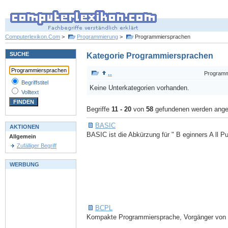
Computerlexikon.Com
>
Programmierung
>
Programmiersprachen
SUCHE
Kategorie Programmiersprachen
..
Programm
Begriffstitel
Keine Unterkategorien vorhanden.
Volltext
Begriffe
11 - 20
von
58
gefundenen werden ange
BASIC
AKTIONEN
BASIC ist die Abkürzung für " B eginners A ll Pu
Allgemein
Zufälliger Begriff
WERBUNG
BCPL
Kompakte Programmiersprache, Vorgänger von