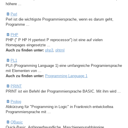
höhere ...
Perl
Perl ist die wichtigste Programmiersprache, wenn es darum geht,
Programme ...
PHP
PHP (" P HP H ypertext P reprocessor") ist eine auf vielen
Homepages eingesetzte ...
Auch zu finden unter:
php3
,
phtml
PL1
PL/I (Programming Language 1) eine umfangreiche Programiersprache
mit Elementen von ...
Auch zu finden unter:
Programming Language 1
PRINT
PRINT ist ein Befehl der Programmiersprache BASIC. Mit ihm wird ...
Prolog
Abkürzung für "Programming in Logic" in Frankreich entwickeltea
Programmiersprache mit ...
QBasic
Quick-Basic, Anfängerfreundliche, Maschienenunabhängige,