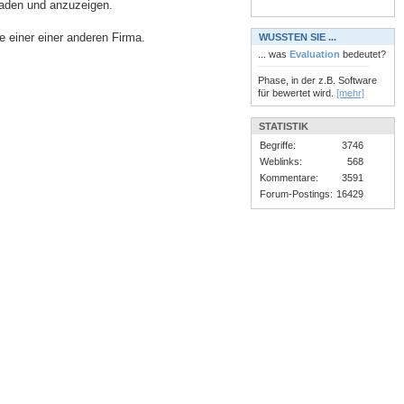
aden und anzuzeigen.
 einer einer anderen Firma.
WUSSTEN SIE ...
... was
Evaluation
bedeutet?
Phase, in der z.B. Software
für bewertet wird.
[mehr]
STATISTIK
Begriffe:
3746
Weblinks:
568
Kommentare:
3591
Forum-Postings:
16429