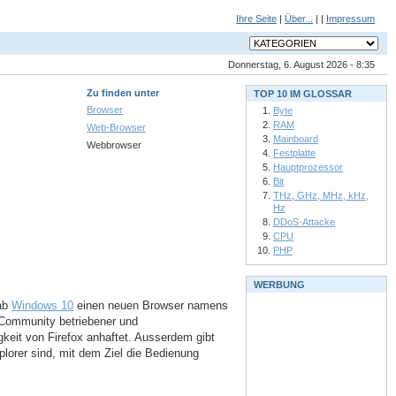
Ihre Seite
|
Über...
| |
Impressum
Donnerstag, 6. August 2026 - 8:35
Zu finden unter
TOP 10 IM GLOSSAR
Browser
Byte
RAM
Web-Browser
Mainboard
Webbrowser
Festplatte
Hauptprozessor
Bit
THz, GHz, MHz, kHz,
Hz
DDoS-Attacke
CPU
PHP
WERBUNG
 ab
Windows 10
einen neuen Browser namens
 Community betriebener und
keit von Firefox anhaftet. Ausserdem gibt
plorer sind, mit dem Ziel die Bedienung