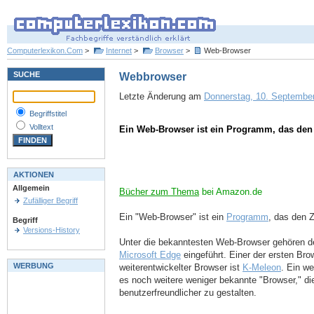
Computerlexikon.Com
>
Internet
>
Browser
>
Web-Browser
SUCHE
Webbrowser
Letzte Änderung am
Donnerstag, 10. September
Begriffstitel
Volltext
Ein Web-Browser ist ein Programm, das den 
AKTIONEN
Allgemein
Bücher zum Thema
bei Amazon.de
Zufälliger Begriff
Ein "Web-Browser" ist ein
Programm
, das den Z
Begriff
Versions-History
Unter die bekanntesten Web-Browser gehören 
Microsoft Edge
eingeführt. Einer der ersten Br
WERBUNG
weiterentwickelter Browser ist
K-Meleon
. Ein we
es noch weitere weniger bekannte "Browser," die
benutzerfreundlicher zu gestalten.