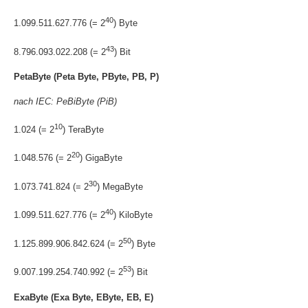
40
1.099.511.627.776 (= 2
) Byte
43
8.796.093.022.208 (= 2
) Bit
PetaByte (Peta Byte, PByte, PB, P)
nach IEC: PeBiByte (PiB)
10
1.024 (= 2
) TeraByte
20
1.048.576 (= 2
) GigaByte
30
1.073.741.824 (= 2
) MegaByte
40
1.099.511.627.776 (= 2
) KiloByte
50
1.125.899.906.842.624 (= 2
) Byte
53
9.007.199.254.740.992 (= 2
) Bit
ExaByte (Exa Byte, EByte, EB, E)