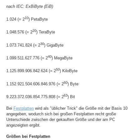
nach IEC: ExBiByte (EiB)
10
1.024 (= 2
) PetaByte
20
1.048.576 (= 2
) TeraByte
30
1.073.741.824 (= 2
) GigaByte
40
1.099.511.627.776 (= 2
) MegaByte
50
1.125.899.906.842.624 (= 2
) KiloByte
60
1.152.921.504.606.846.976 (= 2
) Byte
63
9.223.372.036.854.775.808 (= 2
) Bit
Bei
Festplatten
wird als "üblicher Trick" die Größe mit der Basis 10
angegeben, wodurch sich bei großen Festplatten recht große
Unterschiede zwischen der gekauften Größe und der am PC
angezeigten ergibt.
Größen bei Festplatten