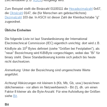
Zeichentabelle (z.B.
ASCII
) festgelegt wird.
Zum Beispiel stellt die Binärzahl 01100111 die
Hexadezimalzahl
0x67,
die
Oktalzahl
0147, die (für Menschen am gebräuchlichste)
Dezimalzahl
103 dar. In ASCII ist dieser Zahl der Kleinbuchstabe "g"
zugeordnet.
Übliche Einheiten
Die folgende Liste ist laut Standardisierung der International
Electrotechnical Commission (IEC) eigentlich unrichtig: dort wird z.B.
3
KiloByte als 10
Bytes definiert (siehe "Größen bei Festplatten"), als
"neue" Bezeichnung wird KiBiByte vorgeschlagen, wobei das "Bi" für
binary steht. Diese Standardisierung konnte sich jedoch bis heute
nicht durchsetzen.
Anmerkung:
Unter der Bezeichnung sind umgerechnete Werte
angeführt.
Achtung!
Abkürzungen mit kleinem b (Kb, Mb, Gb, usw.) bezeichnen
üblicherweise - vor allem im Netzwerkbereich - Bit (!), dh. um einen
Faktor 8 kleiner als die Byte-Anzahl. Für eine Aufstellung der Größen
siehe
Bit
.
Bit