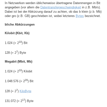
In Netzwerken werden üblicherweise übertragene Datenmengen in Bit
angegeben (vor allem die
Datentransfergeschwindigkeit
in z.B. Mb/s).
Dabei ist bei der Abkürzung darauf zu achten, ob das b klein (z.b. Mb)
oder gro (z.B. GB) geschrieben ist, wobei letzteres
Bytes
bezeichnet.
bliche Abkürzungen
Kilobit (Kbit, Kb)
10
1.024 (= 2
) Bit
7
128 (= 2
) Byte
Megabit (Mbit, Mb)
10
1.024 (= 2
) Kilobit
20
1.048.576 (= 2
) Bit
7
128 (= 2
)
KiloByte
17
131.072 (= 2
) Byte