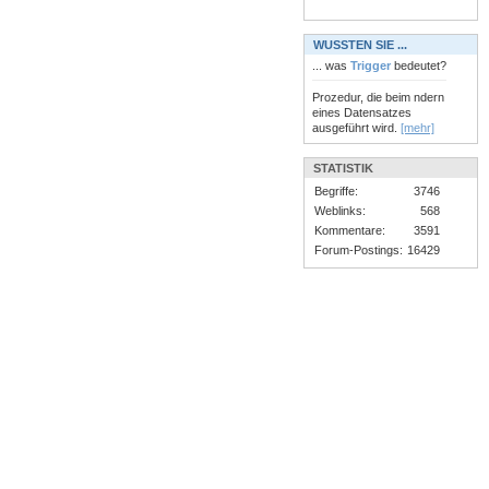
WUSSTEN SIE ...
... was
Trigger
bedeutet?
Prozedur, die beim ndern
eines Datensatzes
ausgeführt wird.
[mehr]
STATISTIK
Begriffe:
3746
Weblinks:
568
Kommentare:
3591
Forum-Postings:
16429