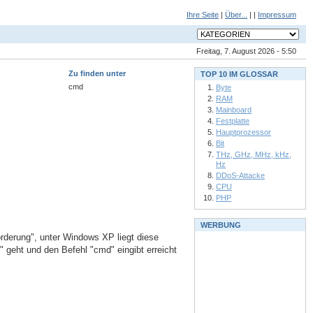
Ihre Seite
|
Über...
| |
Impressum
Freitag, 7. August 2026 - 5:50
Zu finden unter
TOP 10 IM GLOSSAR
cmd
Byte
RAM
Mainboard
Festplatte
Hauptprozessor
Bit
THz, GHz, MHz, kHz,
Hz
DDoS-Attacke
CPU
PHP
WERBUNG
derung", unter Windows XP liegt diese
 geht und den Befehl "cmd" eingibt erreicht