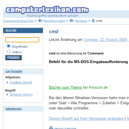
Computerlexikon.Com
>
Betriebssystem
>
Windows
>
cmd
SUCHE
cmd
Letzte Änderung am
Sonntag, 22. August 2004, 
Begriffstitel
Volltext
cmd
ist eine Abkürzung für
Command.
Befehl für die MS-DOS-Eingabeaufforderung
AKTIONEN
Allgemein
Zufälliger Begriff
Bücher zum Thema
bei Amazon.de
Begriff
Versions-History
Bei den älteren Windows-Versionen hatte man 
unter Start > Alle Programme > Zubehör > Einga
man dasselbe schneller.
WERBUNG
Diesen Begriff auf Ihrer Homepage einbinden
|
N