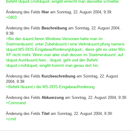
Befehl \&quot;cmd\&quot; eingibt erreicht man dasselbe schneller.
Änderung des Felds
Hier
am Sonntag, 22. August 2004, 9:39:
+0403
Änderung des Felds
Beschreibung
am Sonntag, 22. August 2004,
9:39:
+Bei den &auml;lteren Windows-Versionen hatte man im
Startmen&uuml; unter Zubeh&ouml;r eine Verkn&uuml;pfung namens
\&quot;MS-DOS-Eingabeaufforderung\&quot;, diese gibt es unter Win
XP nicht mehr. Wenn man aber statt dessen im Startmen&uuml; auf
\&quot;Ausf&uuml;hren...\&quot; geht und den Befehl
\&quot;cmd\&quot; eingibt kommt man genau dort hin.
Änderung des Felds
Kurzbeschreibung
am Sonntag, 22. August
2004, 9:39:
+Befehl f&uuml;r die MS-DOS-Eingabeaufforderung
Änderung des Felds
Abkuerzung
am Sonntag, 22. August 2004, 9:39:
+Command
Änderung des Felds
Titel
am Sonntag, 22. August 2004, 9:39:
+cmd