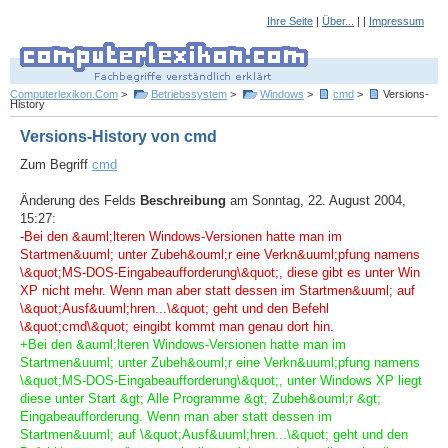
Ihre Seite
|
Über...
| |
Impressum
Computerlexikon.Com
>
Betriebssystem
>
Windows
>
cmd
>
Versions-
History
Versions-History von cmd
Zum Begriff
cmd
Änderung des Felds
Beschreibung
am Sonntag, 22. August 2004,
15:27:
-Bei den &auml;lteren Windows-Versionen hatte man im
Startmen&uuml; unter Zubeh&ouml;r eine Verkn&uuml;pfung namens
\&quot;MS-DOS-Eingabeaufforderung\&quot;, diese gibt es unter Win
XP nicht mehr. Wenn man aber statt dessen im Startmen&uuml; auf
\&quot;Ausf&uuml;hren...\&quot; geht und den Befehl
\&quot;cmd\&quot; eingibt kommt man genau dort hin.
+Bei den &auml;lteren Windows-Versionen hatte man im
Startmen&uuml; unter Zubeh&ouml;r eine Verkn&uuml;pfung namens
\&quot;MS-DOS-Eingabeaufforderung\&quot;, unter Windows XP liegt
diese unter Start &gt; Alle Programme &gt; Zubeh&ouml;r &gt;
Eingabeaufforderung. Wenn man aber statt dessen im
Startmen&uuml; auf \&quot;Ausf&uuml;hren...\&quot; geht und den