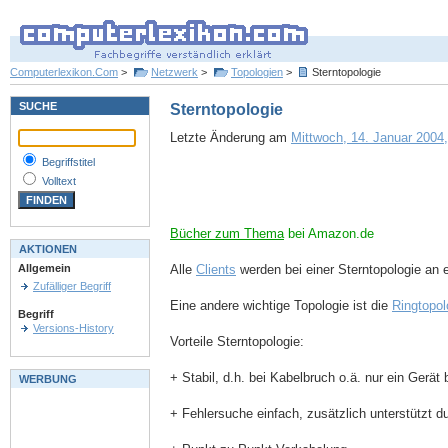
Computerlexikon.Com
>
Netzwerk
>
Topologien
>
Sterntopologie
SUCHE
Sterntopologie
Letzte Änderung am
Mittwoch, 14. Januar 2004,
Begriffstitel
Volltext
Bücher zum Thema
bei Amazon.de
AKTIONEN
Alle
Clients
werden bei einer Sterntopologie an 
Allgemein
Zufälliger Begriff
Eine andere wichtige Topologie ist die
Ringtopol
Begriff
Versions-History
Vorteile Sterntopologie:
+ Stabil, d.h. bei Kabelbruch o.ä. nur ein Gerät 
WERBUNG
+ Fehlersuche einfach, zusätzlich unterstützt d