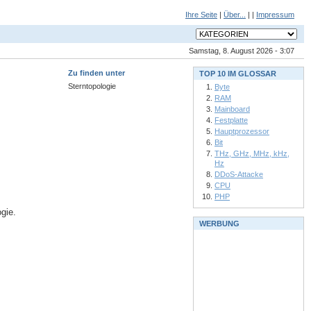
Ihre Seite
|
Über...
| |
Impressum
Samstag, 8. August 2026 - 3:07
Zu finden unter
TOP 10 IM GLOSSAR
Sterntopologie
Byte
RAM
Mainboard
Festplatte
Hauptprozessor
Bit
THz, GHz, MHz, kHz,
Hz
DDoS-Attacke
CPU
PHP
gie.
WERBUNG