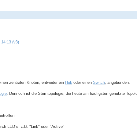
 14:13 (v3)
einen zentralen Knoten, entweder ein
Hub
oder einen
Switch
, angebunden.
ogie
. Dennoch ist die Sterntopologie, die heute am häufigsten genutzte Topolo
betroffen
urch LED´s, z.B. "Link" oder "Active"