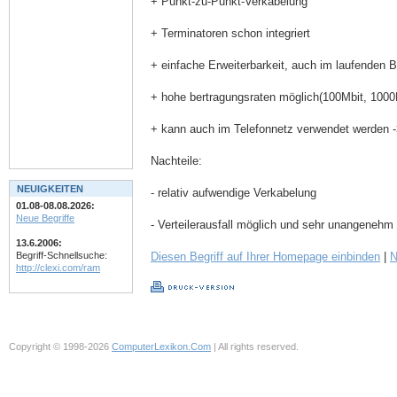
+ Punkt-zu-Punkt-Verkabelung
+ Terminatoren schon integriert
+ einfache Erweiterbarkeit, auch im laufenden B
+ hohe bertragungsraten möglich(100Mbit, 1000Mb
+ kann auch im Telefonnetz verwendet werden ->
Nachteile:
NEUIGKEITEN
- relativ aufwendige Verkabelung
01.08-08.08.2026:
Neue Begriffe
- Verteilerausfall möglich und sehr unangenehm
13.6.2006:
Diesen Begriff auf Ihrer Homepage einbinden
|
N
Begriff-Schnellsuche:
http://clexi.com/ram
Copyright © 1998-2026
ComputerLexikon.Com
| All rights reserved.