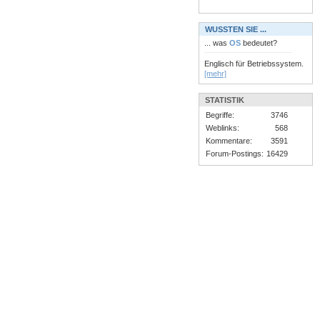
WUSSTEN SIE ...
... was
OS
bedeutet?
Englisch für Betriebssystem.
[mehr]
STATISTIK
Begriffe:
3746
Weblinks:
568
Kommentare:
3591
Forum-Postings:
16429