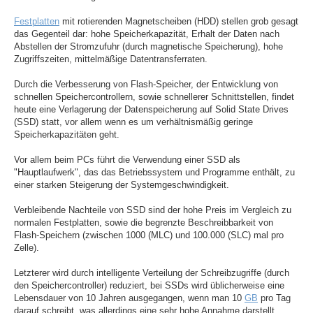
Festplatten
mit rotierenden Magnetscheiben (HDD) stellen grob gesagt
das Gegenteil dar: hohe Speicherkapazität, Erhalt der Daten nach
Abstellen der Stromzufuhr (durch magnetische Speicherung), hohe
Zugriffszeiten, mittelmäßige Datentransferraten.
Durch die Verbesserung von Flash-Speicher, der Entwicklung von
schnellen Speichercontrollern, sowie schnellerer Schnittstellen, findet
heute eine Verlagerung der Datenspeicherung auf Solid State Drives
(SSD) statt, vor allem wenn es um verhältnismäßig geringe
Speicherkapazitäten geht.
Vor allem beim PCs führt die Verwendung einer SSD als
"Hauptlaufwerk", das das Betriebssystem und Programme enthält, zu
einer starken Steigerung der Systemgeschwindigkeit.
Verbleibende Nachteile von SSD sind der hohe Preis im Vergleich zu
normalen Festplatten, sowie die begrenzte Beschreibbarkeit von
Flash-Speichern (zwischen 1000 (MLC) und 100.000 (SLC) mal pro
Zelle).
Letzterer wird durch intelligente Verteilung der Schreibzugriffe (durch
den Speichercontroller) reduziert, bei SSDs wird üblicherweise eine
Lebensdauer von 10 Jahren ausgegangen, wenn man 10
GB
pro Tag
darauf schreibt, was allerdings eine sehr hohe Annahme darstellt.