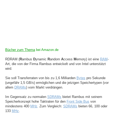
Bücher zum Thema
bei Amazon.de
RDRAM (
R
ambus
D
ynamic
R
andom
A
ccess
M
emory) ist eine
RAM
-
Art, die von der Firma Rambus entwickelt und von Intel unterstützt
wird.
Sie soll Transferraten von bis zu 1,6 Milliarden
Bytes
pro Sekunde
(ungefähr 1,5 GB/s) ermöglichen und die jetzigen Speichertypen (vor
allem
DRAMs
) vom Markt verdrängen.
Im Gegensatz zu normalen
SDRAMs
bietet Rambus mit seinem
Speicherkonzept hohe Taktraten für den
Front Side Bus
von
mindestens 400
MHz
. Zum Vergleich:
SDRAMs
bieten 66, 100 oder
133
MHz
.