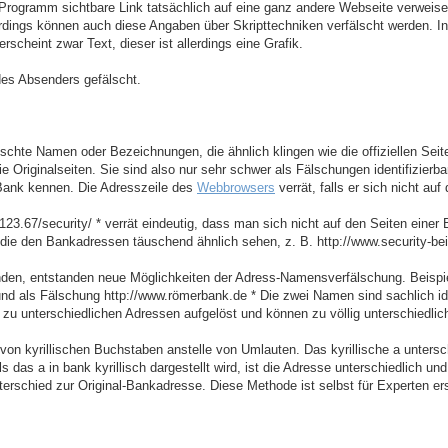
Programm sichtbare Link tatsächlich auf eine ganz andere Webseite verweise
erdings können auch diese Angaben über Skripttechniken verfälscht werden. In 
scheint zwar Text, dieser ist allerdings eine Grafik.
des Absenders gefälscht.
schte Namen oder Bezeichnungen, die ähnlich klingen wie die offiziellen Seit
Originalseiten. Sie sind also nur sehr schwer als Fälschungen identifizierba
r Bank kennen. Die Adresszeile des
Webbrowsers
verrät, falls er sich nicht auf
.123.67/security/ * verrät eindeutig, dass man sich nicht auf den Seiten eine
die den Bankadressen täuschend ähnlich sehen, z. B. http://www.security-bei
en, entstanden neue Möglichkeiten der Adress-Namensverfälschung. Beispie
und als Fälschung http://www.römerbank.de * Die zwei Namen sind sachlich ide
 zu unterschiedlichen Adressen aufgelöst und können zu völlig unterschiedli
on kyrillischen Buchstaben anstelle von Umlauten. Das kyrillische a untersc
s das a in bank kyrillisch dargestellt wird, ist die Adresse unterschiedlich und
erschied zur Original-Bankadresse. Diese Methode ist selbst für Experten e