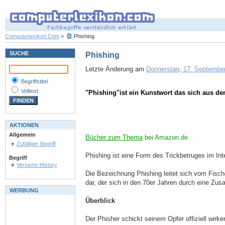
Computerlexikon.Com
>
Phishing
SUCHE
Phishing
Letzte Änderung am
Donnerstag, 17. September
Begriffstitel
Volltext
"Phishing"ist ein Kunstwort das sich aus d
AKTIONEN
Allgemein
Bücher zum Thema
bei Amazon.de
Zufälliger Begriff
Phishing ist eine Form des Trickbetruges im Int
Begriff
Versions-History
Die Bezeichnung Phishing leitet sich vom Fische
dar, der sich in den 70er Jahren durch eine Z
WERBUNG
Überblick
Der Phisher schickt seinem Opfer offiziell wirk