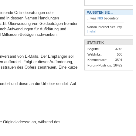
sierende Onlineberatungen oder
WUSSTEN SIE ...
t) und in dessen Namen Handlungen
... was
NIS
bedeutet?
(z.B. Überweisung von Geldbeträgen fremder
Norton Internet Security
urch Aufwendungen für Aufklärung und
[mehr]
d Milliarden-Beträgen schwanken.
STATISTIK
Begriffe:
3746
Weblinks:
568
enversand von E-Mails. Der Empfänger soll
Kommentare:
3591
auffordert. Folgt er dieser Aufforderung,
Forum-Postings:
16429
isstrauen des Opfers zerstreuen. Eine kurze
fordert und diese an die Urheber sendet. Auf
die Originaladresse an, während das