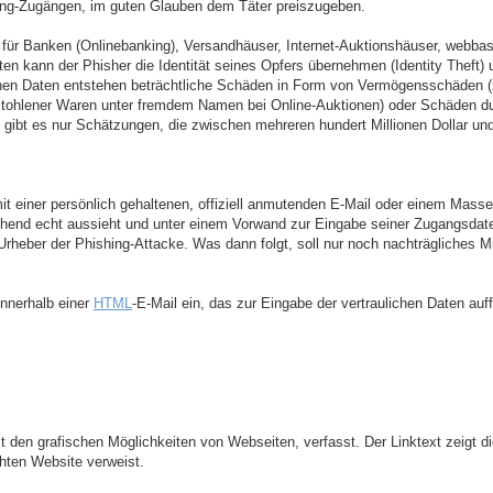
ng-Zugängen, im guten Glauben dem Täter preiszugeben.
. für Banken (Onlinebanking), Versandhäuser, Internet-Auktionshäuser, webba
ten kann der Phisher die Identität seines Opfers übernehmen (Identity Thef
chen Daten entstehen beträchtliche Schäden in Form von Vermögensschäden 
stohlener Waren unter fremdem Namen bei Online-Auktionen) oder Schäden d
ibt es nur Schätzungen, die zwischen mehreren hundert Millionen Dollar un
it einer persönlich gehaltenen, offiziell anmutenden E-Mail oder einem Mass
hend echt aussieht und unter einem Vorwand zur Eingabe seiner Zugangsdaten 
rheber der Phishing-Attacke. Was dann folgt, soll nur noch nachträgliches M
innerhalb einer
HTML
-E-Mail ein, das zur Eingabe der vertraulichen Daten auf
it den grafischen Möglichkeiten von Webseiten, verfasst. Der Linktext zeigt 
chten Website verweist.