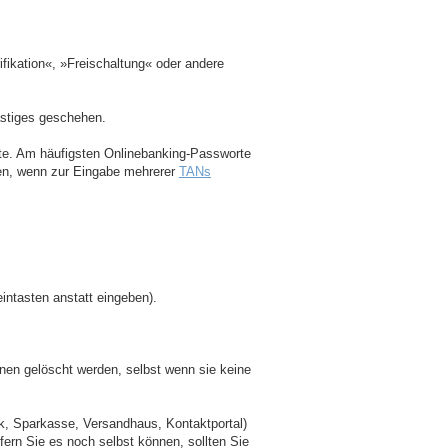
ifikation«, »Freischaltung« oder andere
ästiges geschehen.
site. Am häufigsten Onlinebanking-Passworte
ten, wenn zur Eingabe mehrerer
TANs
intasten anstatt eingeben).
nnen gelöscht werden, selbst wenn sie keine
nk, Sparkasse, Versandhaus, Kontaktportal)
ofern Sie es noch selbst können, sollten Sie