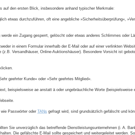
s auf den ersten Blick, insbesondere anhand typischer Merkmale:
öglich etwas durchzuführen, oft eine angebliche »Sicherheitsüberprüfung«, »Ver
g werde ein Zugang gesperrt, gelöscht oder etwas anderes Schlimmes oder L
ntweder in einem Formular innerhalb der E-Mail oder auf einer verlinkten Web
e (z.B. Versandhäuser, Online-Auktionshäuser). Besondere Vorsicht ist gebo
licken.
Sehr geehrter Kunde« oder »Sehr geehrtes Mitglied«.
xt, beispielsweise ae anstatt ä oder ungebräuchliche Worte (beispielsweise e
Webseite.
n wie Passwörter oder
TANs
gefragt wird, sind grundsätzlich gefälscht und kö
ollten Sie unverzüglich das betreffende Dienstleistungsunternehmen (i. A. Ba
schalten. Die gefälschte E-Mail sollte gespeichert und weitergeleitet werden. S