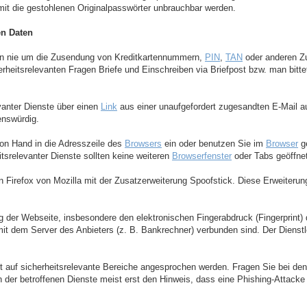
mit die gestohlenen Originalpasswörter unbrauchbar werden.
en Daten
ten nie um die Zusendung von Kreditkartennummern,
PIN
,
TAN
oder anderen Z
cherheitsrelevanten Fragen Briefe und Einschreiben via Briefpost bzw. man bi
vanter Dienste über einen
Link
aus einer unaufgefordert zugesandten E-Mail 
enswürdig.
n Hand in die Adresszeile des
Browsers
ein oder benutzen Sie im
Browser
ge
itsrelevanter Dienste sollten keine weiteren
Browserfenster
oder Tabs geöffnet
n Firefox von Mozilla mit der Zusatzerweiterung Spoofstick. Diese Erweiteru
 der Webseite, insbesondere den elektronischen Fingerabdruck (Fingerprint) 
 mit dem Server des Anbieters (z. B. Bankrechner) verbunden sind. Der Dienstle
t auf sicherheitsrelevante Bereiche angesprochen werden. Fragen Sie bei den
rn der betroffenen Dienste meist erst den Hinweis, dass eine Phishing-Attacke