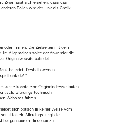
n. Zwar lässt sich ersehen, dass das
anderen Fällen wird der Link als Grafik
en oder Firmen. Die Zielseiten mit dem
r. Im Allgemeinen sollte der Anwender die
 der Originalwebsite befindet.
r Bank befindet. Deshalb werden
spielbank.de/ *
lsweise könnte eine Originaladresse lauten
ntisch, allerdings technisch
chen Websites führen.
heidet sich optisch in keiner Weise vom
 somit falsch. Allerdings zeigt die
rst bei genauerem Hinsehen zu