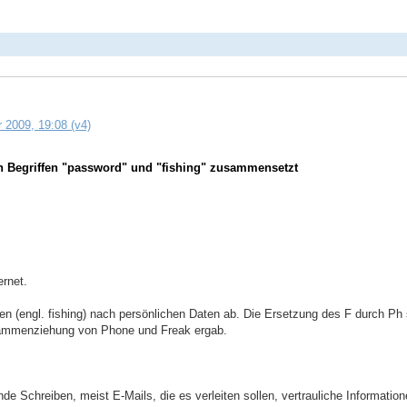
 2009, 19:08 (v4)
en Begriffen "password" und "fishing" zusammensetzt
ernet.
n (engl. fishing) nach persönlichen Daten ab. Die Ersetzung des F durch Ph s
usammenziehung von Phone und Freak ergab.
ende Schreiben, meist E-Mails, die es verleiten sollen, vertrauliche Informat