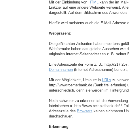
Mit der Einbindung von
HTML
kann der im Mail-
Linkziel auf eine andere Webseite verweist. All
dargestellt. Auf dem Bildschirm des Anwenders er
Hierfür wird meistens auch die E-Mail-Adresse 
Webpräsenz
Die gefälschten Zielseiten haben meistens gefäl
Webformular haben das gleiche Aussehen wie die 
originalen Internet-Seitenadressen z. B. seine
Eine Adresszeile der Form z. B.: http://217.257
Domainnamen
(Internet-Adressnamen) benutzt, 
Mit der Möglichkeit, Umlaute in
URLs
zu verwend
http://www.roemerbank.de (Bank frei erfunden) 
unterschiedlich, denn sie werden im Hintergrund
Noch schwerer zu erkennen ist die Verwendung v
lateinischen a. http://www.beispielbank.de/ * Fall
Adresszeile des
Browsers
keinen sichtbaren Unt
durchschauen.
Erkennung