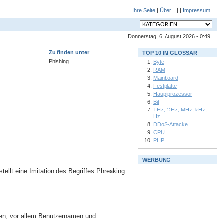
Ihre Seite
|
Über...
| |
Impressum
Donnerstag, 6. August 2026 - 0:49
Zu finden unter
TOP 10 IM GLOSSAR
Phishing
Byte
RAM
Mainboard
Festplatte
Hauptprozessor
Bit
THz, GHz, MHz, kHz,
Hz
DDoS-Attacke
CPU
PHP
WERBUNG
tellt eine Imitation des Begriffes Phreaking
ionen, vor allem Benutzernamen und