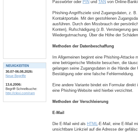
Passwörter oder
PIN
und
TAN
von Online-Banki
Phishing-Angriffsziele sind Zugangsdaten, z. B
Kontaktportale. Mit den gestohlenen Zugangsda
ausführen. Durch den Missbrauch der persönli
Konten), Rufschädigung (z.B. Versteigerung ge
Wiedergutmachung. Über die Höhe der Schäden g
Methoden der Datenbeschaffung
Im Allgemeinen beginnt eine Phishing-Attacke m
eine betrügerische Website besuchen, die täusc
NEUIGKEITEN
gelangen seine Zugangsdaten in die Hände der U
30.07-06.08.2026:
Bestätigung oder eine falsche Fehlermeldung.
Neue Begriffe
Eine andere Variante bindet ein Formular direkt 
13.6.2006:
Begriff-Schnellsuche:
eine Phishing-Website wird hierbei verzichtet.
http://clexi.com/ram
Methoden der Verschleierung
E-Mail
Die E-Mail wird als
HTML
-E-Mail, eine E-Mail m
unsichtbare Linkziel auf die Adresse der gefäls