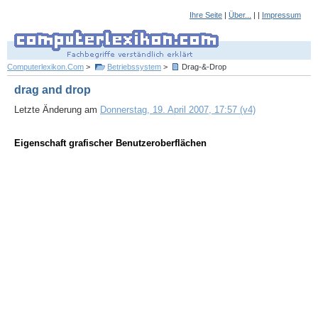
Ihre Seite
|
Über...
| |
Impressum
Computerlexikon.Com
>
Betriebssystem
>
Drag-&-Drop
drag and drop
Letzte Änderung am
Donnerstag, 19. April 2007, 17:57 (v4)
Eigenschaft grafischer Benutzeroberflächen