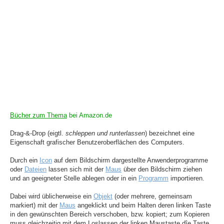
Bücher zum Thema
bei Amazon.de
Drag-&-Drop (eigtl.
schleppen und runterlassen
) bezeichnet eine
Eigenschaft grafischer Benutzeroberflächen des Computers.
Durch ein
Icon
auf dem Bildschirm dargestellte Anwenderprogramme
oder
Dateien
lassen sich mit der
Maus
über den Bildschirm ziehen
und an geeigneter Stelle ablegen oder in ein
Programm
importieren.
Dabei wird üblicherweise ein
Objekt
(oder mehrere, gemeinsam
markiert) mit der
Maus
angeklickt und beim Halten deren linken Taste
in den gewünschten Bereich verschoben, bzw. kopiert; zum Kopieren
muss gleichzeitig mit dem Loslassen der linken Maustaste dîe Taste