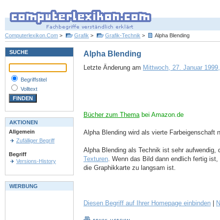
Computerlexikon.Com
>
Grafik
>
Grafik-Technik
>
Alpha Blending
SUCHE
Alpha Blending
Letzte Änderung am
Mittwoch, 27. Januar 1999,
Begriffstitel
Volltext
Bücher zum Thema
bei Amazon.de
AKTIONEN
Alpha Blending wird als vierte Farbeigenschaft 
Allgemein
Zufälliger Begriff
Alpha Blending als Technik ist sehr aufwendig,
Begriff
Texturen
. Wenn das Bild dann endlich fertig is
Versions-History
die Graphikkarte zu langsam ist.
WERBUNG
Diesen Begriff auf Ihrer Homepage einbinden
|
N