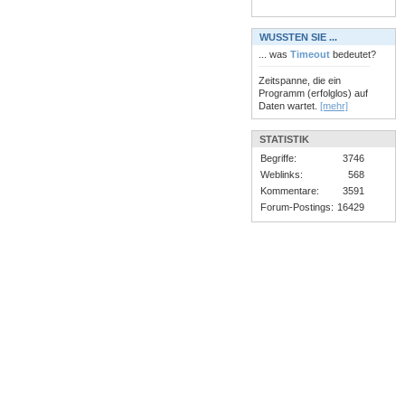
WUSSTEN SIE ...
... was
Timeout
bedeutet?
Zeitspanne, die ein
Programm (erfolglos) auf
Daten wartet.
[mehr]
STATISTIK
Begriffe:
3746
Weblinks:
568
Kommentare:
3591
Forum-Postings:
16429