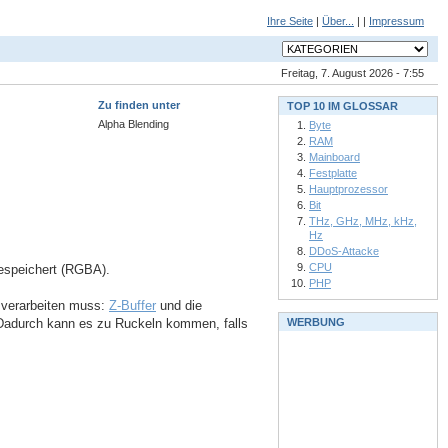
Ihre Seite
|
Über...
| |
Impressum
Freitag, 7. August 2026 - 7:55
Zu finden unter
TOP 10 IM GLOSSAR
Alpha Blending
Byte
RAM
Mainboard
Festplatte
Hauptprozessor
Bit
THz, GHz, MHz, kHz,
Hz
DDoS-Attacke
CPU
gespeichert (RGBA).
PHP
n verarbeiten muss:
Z-Buffer
und die
. Dadurch kann es zu Ruckeln kommen, falls
WERBUNG