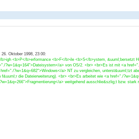
26. Oktober 1998, 23:00:
/b>igh <b>P</b>erformance <b>F</b>ile <b>S</b>ystem, &uuml;bersetzt Ho
f="./?w=1&q=164">Dateisystem</a> von OS/2. <br> <br>Es ist mit <a href
href="./?w=1&q=682">Windows</a> NT zu vergleichen, unterst&uuml;tzt ab
f&uuml;r die Dateierweiterung). <br> <br>Es arbeitet wie <a href="./?w=
?w=1&q=266">Fragmentierung</a> weitgehend ausschlie&szlig;t bzw. stark r