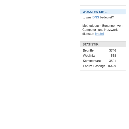
WUSSTEN SIE ...
... was
DNS
bedeutet?
Methode zum Benennen von
Computer- und Netzwerk-
diensten
[mehr]
STATISTIK
Begriffe:
3746
Weblinks:
568
Kommentare:
3591
Forum-Postings:
16429