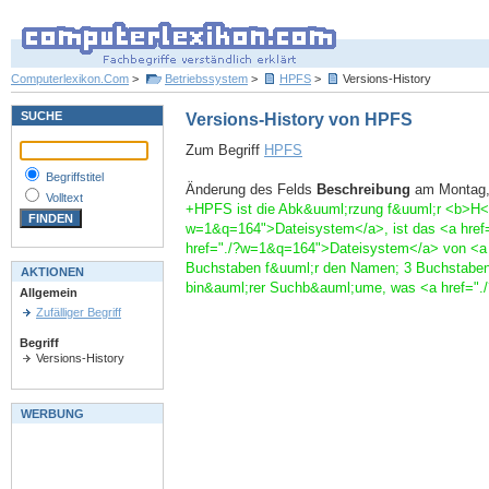
Computerlexikon.Com
>
Betriebssystem
>
HPFS
>
Versions-History
SUCHE
Versions-History von HPFS
Zum Begriff
HPFS
Begriffstitel
Änderung des Felds
Beschreibung
am Montag, 
Volltext
+HPFS ist die Abk&uuml;rzung f&uuml;r <b>H<
w=1&q=164">Dateisystem</a>, ist das <a hre
href="./?w=1&q=164">Dateisystem</a> von <a 
Buchstaben f&uuml;r den Namen; 3 Buchstaben 
AKTIONEN
bin&auml;rer Suchb&auml;ume, was <a href="./
Allgemein
Zufälliger Begriff
Begriff
Versions-History
WERBUNG