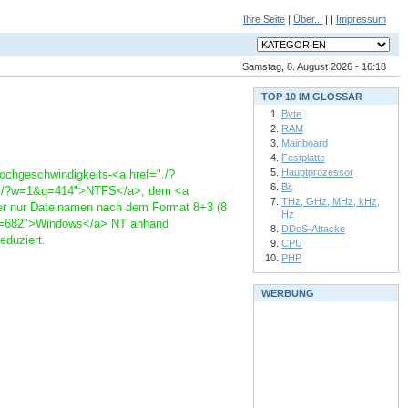
Ihre Seite
|
Über...
| |
Impressum
Samstag, 8. August 2026 - 16:18
TOP 10 IM GLOSSAR
Byte
RAM
Mainboard
Festplatte
Hauptprozessor
chgeschwindigkeits-<a href="./?
Bit
="./?w=1&q=414">NTFS</a>, dem <a
THz, GHz, MHz, kHz,
er nur Dateinamen nach dem Format 8+3 (8
Hz
1&q=682">Windows</a> NT anhand
DDoS-Attacke
eduziert.
CPU
PHP
WERBUNG