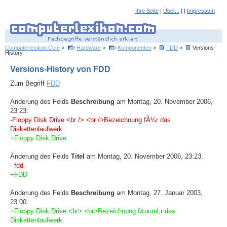
Ihre Seite
|
Über...
| |
Impressum
Computerlexikon.Com
>
Hardware
>
Komponenten
>
FDD
>
Versions-
History
Versions-History von FDD
Zum Begriff
FDD
Änderung des Felds
Beschreibung
am Montag, 20. November 2006,
23:23:
-Floppy Disk Drive <br /> <br />Bezeichnung fÃ¼r das
Diskettenlaufwerk.
+Floppy Disk Drive
Änderung des Felds
Titel
am Montag, 20. November 2006, 23:23:
- fdd
+FDD
Änderung des Felds
Beschreibung
am Montag, 27. Januar 2003,
23:00:
+Floppy Disk Drive <br> <br>Bezeichnung f&uuml;r das
Diskettenlaufwerk.