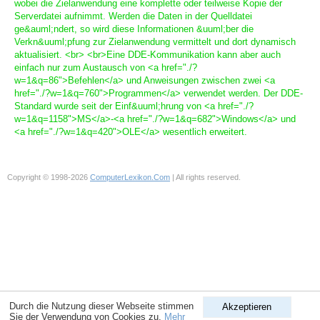
wobei die Zielanwendung eine komplette oder teilweise Kopie der
Serverdatei aufnimmt. Werden die Daten in der Quelldatei
ge&auml;ndert, so wird diese Informationen &uuml;ber die
Verkn&uuml;pfung zur Zielanwendung vermittelt und dort dynamisch
aktualisiert. <br> <br>Eine DDE-Kommunikation kann aber auch
einfach nur zum Austausch von <a href="./?
w=1&q=86">Befehlen</a> und Anweisungen zwischen zwei <a
href="./?w=1&q=760">Programmen</a> verwendet werden. Der DDE-
Standard wurde seit der Einf&uuml;hrung von <a href="./?
w=1&q=1158">MS</a>-<a href="./?w=1&q=682">Windows</a> und
<a href="./?w=1&q=420">OLE</a> wesentlich erweitert.
Copyright © 1998-2026
ComputerLexikon.Com
| All rights reserved.
Durch die Nutzung dieser Webseite stimmen
Akzeptieren
Sie der Verwendung von Cookies zu.
Mehr