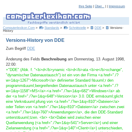
Ihre Seite
|
Über...
| |
Impressum
Computerlexikon.Com
>
Standards
>
Schnittstelle
>
DDE
>
Versions-
History
Versions-History von DDE
Zum Begriff
DDE
Änderung des Felds
Beschreibung
am Donnerstag, 13. August 1998,
22:00:
+"DDE" (Abk. f. "<b>d</b>ynamic <b>d</b>ata <b>e</b>xchange",
"dynamischer Datenaustausch") ist ein von der Firma <a href="./?
w=1&q=1267">Microsoft</a> definierter Standard f&uuml;r den
programm&uuml;bergreifenden Datenaustausch unter <a href="./?
w=1&q=1158">MS</a>-<a href="./?w=1&q=682">Windows</a> ab
der <a href="./?w=1&q=648">Version</a> 3.0. DDE erm&ouml;glicht
eine Verkn&uuml;pfung von <a href="./?w=1&q=810">Dateien</a>
oder Teilen von <a href="./?w=1&q=810">Dateien</a> zwischen zwei
<a href="./?w=1&q=760">Anwendungen</a>, die den DDE-Standard
unterst&uuml;tzen. <br> <br>Dabei wird zwischen einer
Quellanwendung (<a href="./?w=1&q=541">Server</a>) und einer
Zielanwendung (<a href="./?w=1&q=140">Client</a>) unterschieden,