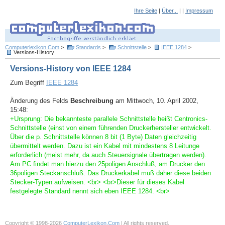
Ihre Seite
|
Über...
| |
Impressum
Computerlexikon.Com
>
Standards
>
Schnittstelle
>
IEEE 1284
>
Versions-History
Versions-History von IEEE 1284
Zum Begriff
IEEE 1284
Änderung des Felds
Beschreibung
am Mittwoch, 10. April 2002,
15:48:
+Ursprung: Die bekannteste parallele Schnittstelle heißt Centronics-
Schnittstelle (einst von einem führenden Druckerhersteller entwickelt.
Über die p. Schnittstelle können 8 bit (1 Byte) Daten gleichzeitig
übermittelt werden. Dazu ist ein Kabel mit mindestens 8 Leitunge
erforderlich (meist mehr, da auch Steuersignale übertragen werden).
Am PC findet man hierzu den 25poligen Anschluß, am Drucker den
36poligen Steckanschluß. Das Druckerkabel muß daher diese beiden
Stecker-Typen aufweisen. <br> <br>Dieser für dieses Kabel
festgelegte Standard nennt sich eben IEEE 1284. <br>
Copyright © 1998-2026
ComputerLexikon.Com
| All rights reserved.