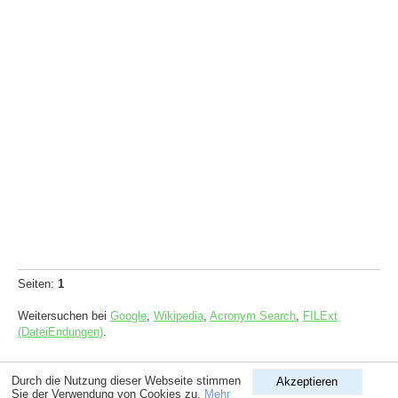
Seiten:
1
Weitersuchen bei
Google
,
Wikipedia
,
Acronym Search
,
FILExt
(DateiEndungen)
.
Copyright © 1998-2026
ComputerLexikon.Com
| All rights reserved.
Durch die Nutzung dieser Webseite stimmen
Akzeptieren
Sie der Verwendung von Cookies zu.
Mehr