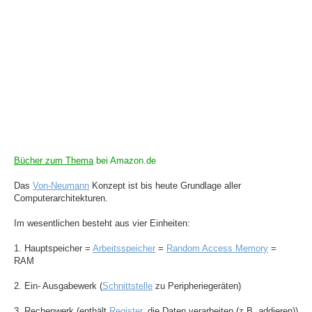
Bücher zum Thema
bei Amazon.de
Das
Von-Neumann
Konzept ist bis heute Grundlage aller
Computerarchitekturen.
Im wesentlichen besteht aus vier Einheiten:
1. Hauptspeicher =
Arbeitsspeicher
=
Random Access Memory
=
RAM
2. Ein- Ausgabewerk (
Schnittstelle
zu Peripheriegeräten)
3. Rechenwerk (enthält
Register
, die Daten verarbeiten (z.B. addieren))