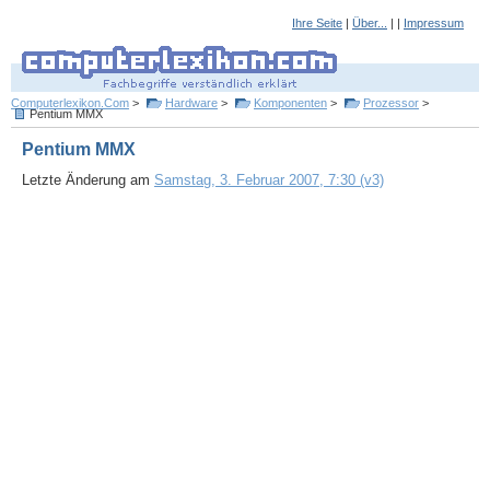
Ihre Seite
|
Über...
| |
Impressum
Computerlexikon.Com
>
Hardware
>
Komponenten
>
Prozessor
>
Pentium MMX
Pentium MMX
Letzte Änderung am
Samstag, 3. Februar 2007, 7:30 (v3)