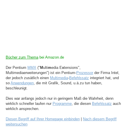
Bücher zum Thema
bei Amazon.de
Der Pentium
MMX
("
M
ulti
m
edia E
x
tensions",
Multimediaerweiterungen") ist ein Pentium-
Prozessor
der Firma Intel,
der jedoch zusätlich einen
Multimedia
-
Befehlssatz
integriert hat, und
so
Anwendungen
, die mit Grafik, Sound, u.ä.zu tun haben,
beschleunigt.
Dies war anfangs jedoch nur in geringem Maß die Wahrheit, denn
wirklich schneller laufen nur
Programme
, die diesen
Befehlssatz
auch
wirklich ansprechen.
Diesen Begriff auf Ihrer Homepage einbinden
|
Nach diesem Begriff
weitersuchen