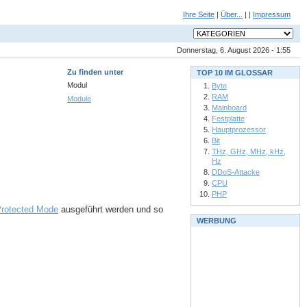
Ihre Seite
|
Über...
| |
Impressum
Donnerstag, 6. August 2026 - 1:55
Zu finden unter
TOP 10 IM GLOSSAR
Modul
Byte
RAM
Module
Mainboard
Festplatte
Hauptprozessor
Bit
THz, GHz, MHz, kHz,
Hz
DDoS-Attacke
CPU
PHP
rotected Mode
ausgeführt werden und so
WERBUNG