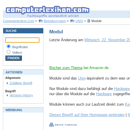
Computerlexikon.Com
>
Betriebssystem
>
UNIX
>
Module
SUCHE
Modul
Letzte Änderung am
Mittwoch, 22. November 20
Begriffstitel
Volltext
Bücher zum Thema
bei Amazon.de
AKTIONEN
Module sind das
Unix
-äquivalent zu dem was u
Allgemein
Zufälliger Begriff
Nur Module sind dazu befähigt auf die
Hardware
Begriff
nur über die Module auf die
Hardware
zugegriffe
Versions-History
Module können auch zur Laufzeit direkt zum
Ke
WERBUNG
Diesen Begriff auf Ihrer Homepage einbinden
|
N