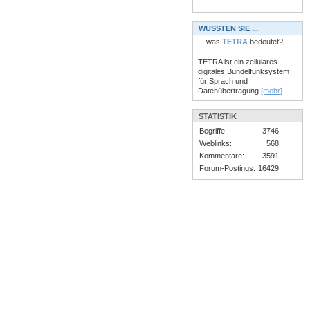
WUSSTEN SIE ...
... was
TETRA
bedeutet?
TETRA ist ein zellulares
digitales Bündelfunksystem
für Sprach und
Datenübertragung
[mehr]
STATISTIK
Begriffe:
3746
Weblinks:
568
Kommentare:
3591
Forum-Postings:
16429