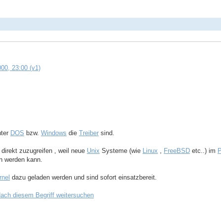
00, 23:00 (v1)
nter
DOS
bzw.
Windows
die
Treiber
sind.
direkt zuzugreifen , weil neue
Unix
Systeme (wie
Linux
,
FreeBSD
etc..) im
P
n werden kann.
rnel
dazu geladen werden und sind sofort einsatzbereit.
ach diesem Begriff weitersuchen