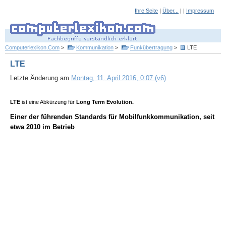
Ihre Seite
|
Über...
| |
Impressum
Computerlexikon.Com
>
Kommunikation
>
Funkübertragung
>
LTE
LTE
Letzte Änderung am
Montag, 11. April 2016, 0:07 (v6)
LTE
ist eine Abkürzung für
Long Term Evolution.
Einer der führenden Standards für Mobilfunkkommunikation, seit
etwa 2010 im Betrieb