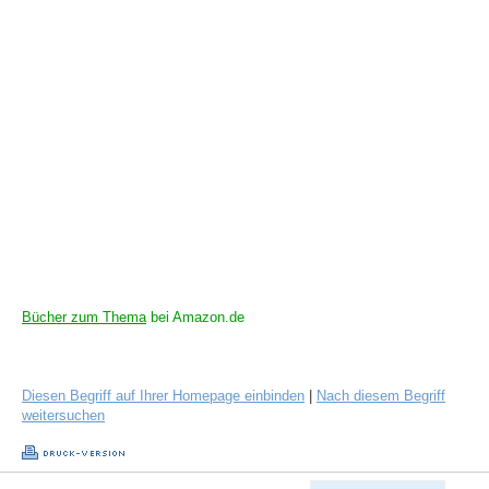
Bücher zum Thema
bei Amazon.de
Diesen Begriff auf Ihrer Homepage einbinden
|
Nach diesem Begriff
weitersuchen