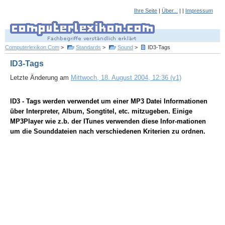
Ihre Seite
|
Über...
| |
Impressum
Computerlexikon.Com
>
Standards
>
Sound
>
ID3-Tags
ID3-Tags
Letzte Änderung am
Mittwoch, 18. August 2004, 12:36 (v1)
ID3 - Tags werden verwendet um einer MP3 Datei Informationen
über Interpreter, Album, Songtitel, etc. mitzugeben. Einige
MP3Player wie z.b. der ITunes verwenden diese Infor-mationen
um die Sounddateien nach verschiedenen Kriterien zu ordnen.