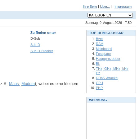
Ihre Seite
|
Über...
| |
Impressum
Sonntag, 9. August 2026 - 7:50
Zu finden unter
TOP 10 IM GLOSSAR
D-Sub
Byte
RAM
Sub-D
Mainboard
Sub-D-Stecker
Festplatte
Hauptprozessor
Bit
THz, GHz, MHz, kHz,
Hz
DDoS-Attacke
CPU
(z.B.
Maus
,
Modem
), wobei es eine kleinere
PHP
WERBUNG