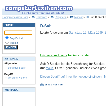
Computerlexikon.Com
>
Hardware
>
Peripherie
>
Monitor
>
Sub-D-Stecke
SUCHE
D-Sub
Letzte Änderung am
Samstag, 13. März 1999, 2
Begriffstitel
Volltext
Bücher zum Thema
bei Amazon.de
AKTIONEN
Sub-D-Stecker ist die Bezeichnung für Stecker,
Allgemein
(für
Maus
, COM 1 genannt) und eine etwas gröe
Zufälliger Begriff
Begriff
Diesen Begriff auf Ihrer Homepage einbinden
|
N
Versions-History
WERBUNG