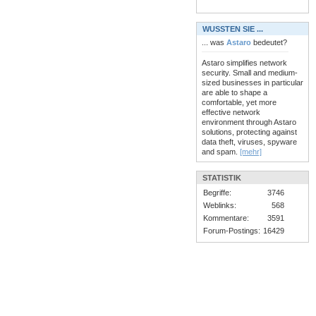
WUSSTEN SIE ...
... was
Astaro
bedeutet?
Astaro simplifies network
security. Small and medium-
sized businesses in particular
are able to shape a
comfortable, yet more
effective network
environment through Astaro
solutions, protecting against
data theft, viruses, spyware
and spam.
[mehr]
STATISTIK
Begriffe:
3746
Weblinks:
568
Kommentare:
3591
Forum-Postings:
16429