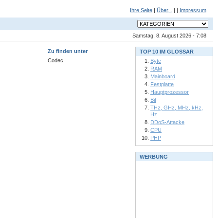
Ihre Seite
|
Über...
| |
Impressum
Samstag, 8. August 2026 - 7:08
Zu finden unter
TOP 10 IM GLOSSAR
Codec
Byte
RAM
Mainboard
Festplatte
Hauptprozessor
Bit
THz, GHz, MHz, kHz,
Hz
DDoS-Attacke
CPU
PHP
WERBUNG