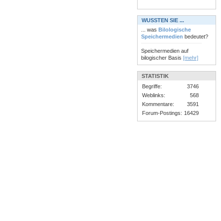
WUSSTEN SIE ...
... was
Bilologische
Speichermedien
bedeutet?
Speichermedien auf
bilogischer Basis
[mehr]
STATISTIK
Begriffe:
3746
Weblinks:
568
Kommentare:
3591
Forum-Postings:
16429