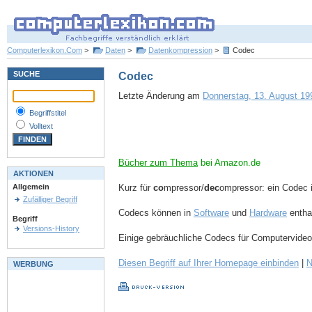
Computerlexikon.Com
>
Daten
>
Datenkompression
>
Codec
SUCHE
Codec
Letzte Änderung am
Donnerstag, 13. August 199
Begriffstitel
Volltext
Bücher zum Thema
bei Amazon.de
AKTIONEN
Kurz für
co
mpressor/
dec
ompressor: ein Codec 
Allgemein
Zufälliger Begriff
Codecs können in
Software
und
Hardware
entha
Begriff
Versions-History
Einige gebräuchliche Codecs für Computervideo
Diesen Begriff auf Ihrer Homepage einbinden
|
N
WERBUNG