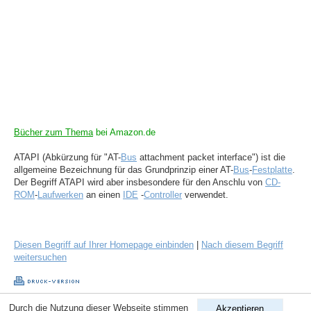
Bücher zum Thema
bei Amazon.de
ATAPI (Abkürzung für "AT-
Bus
attachment packet interface") ist die
allgemeine Bezeichnung für das Grundprinzip einer AT-
Bus
-
Festplatte
.
Der Begriff ATAPI wird aber insbesondere für den Anschlu von
CD-
ROM
-
Laufwerken
an einen
IDE
-
Controller
verwendet.
Diesen Begriff auf Ihrer Homepage einbinden
|
Nach diesem Begriff
weitersuchen
Durch die Nutzung dieser Webseite stimmen
Akzeptieren
Copyright © 1998-2026
ComputerLexikon.Com
| All rights reserved.