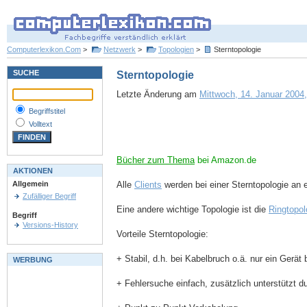
Computerlexikon.Com
>
Netzwerk
>
Topologien
>
Sterntopologie
SUCHE
Sterntopologie
Letzte Änderung am
Mittwoch, 14. Januar 2004,
Begriffstitel
Volltext
Bücher zum Thema
bei Amazon.de
AKTIONEN
Alle
Clients
werden bei einer Sterntopologie an 
Allgemein
Zufälliger Begriff
Eine andere wichtige Topologie ist die
Ringtopol
Begriff
Versions-History
Vorteile Sterntopologie:
+ Stabil, d.h. bei Kabelbruch o.ä. nur ein Gerät 
WERBUNG
+ Fehlersuche einfach, zusätzlich unterstützt d