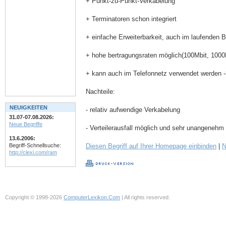
+ Punkt-zu-Punkt-Verkabelung
+ Terminatoren schon integriert
+ einfache Erweiterbarkeit, auch im laufenden B
+ hohe bertragungsraten möglich(100Mbit, 1000Mb
+ kann auch im Telefonnetz verwendet werden ->
Nachteile:
NEUIGKEITEN
- relativ aufwendige Verkabelung
31.07-07.08.2026:
Neue Begriffe
- Verteilerausfall möglich und sehr unangenehm
13.6.2006:
Diesen Begriff auf Ihrer Homepage einbinden
|
N
Begriff-Schnellsuche:
http://clexi.com/ram
Copyright © 1998-2026
ComputerLexikon.Com
| All rights reserved.