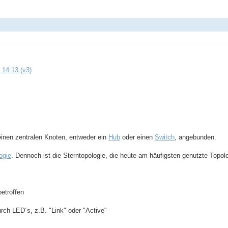
 14:13 (v3)
einen zentralen Knoten, entweder ein
Hub
oder einen
Switch
, angebunden.
ogie
. Dennoch ist die Sterntopologie, die heute am häufigsten genutzte Topolo
betroffen
urch LED´s, z.B. "Link" oder "Active"