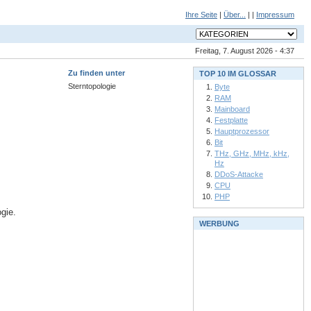
Ihre Seite
|
Über...
| |
Impressum
Freitag, 7. August 2026 - 4:37
Zu finden unter
TOP 10 IM GLOSSAR
Sterntopologie
Byte
RAM
Mainboard
Festplatte
Hauptprozessor
Bit
THz, GHz, MHz, kHz,
Hz
DDoS-Attacke
CPU
PHP
gie.
WERBUNG