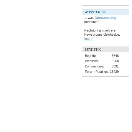
WUSSTEN SIE ...
... was
Crossposting
bedeutet?
Nachricht an mehrere
Newsgroups gleichzeitig.
[mehr]
STATISTIK
Begriffe:
3746
Weblinks:
568
Kommentare:
3591
Forum-Postings:
16429