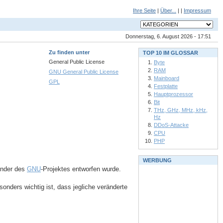
Ihre Seite
|
Über...
| |
Impressum
Donnerstag, 6. August 2026 - 17:51
Zu finden unter
TOP 10 IM GLOSSAR
General Public License
Byte
RAM
GNU General Public License
Mainboard
GPL
Festplatte
Hauptprozessor
Bit
THz, GHz, MHz, kHz,
Hz
DDoS-Attacke
CPU
PHP
WERBUNG
ünder des
GNU
-Projektes entworfen wurde.
ders wichtig ist, dass jegliche veränderte