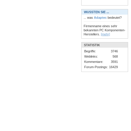
WUSSTEN SIE ...
... was
Adaptec
bedeutet?
Firmenname eines sehr
bekannten PC Komponenten-
Herstellers.
[mehr]
STATISTIK
Begriffe:
3746
Weblinks:
568
Kommentare:
3591
Forum-Postings:
16429