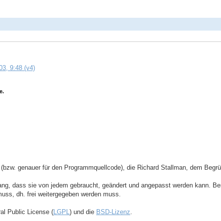
3, 9:48 (v4)
e.
re (bzw. genauer für den Programmquellcode), die Richard Stallman, dem Begr
g, dass sie von jedem gebraucht, geändert und angepasst werden kann. Beson
muss, dh. frei weitergegeben werden muss.
al Public License (
LGPL
) und die
BSD-Lizenz
.