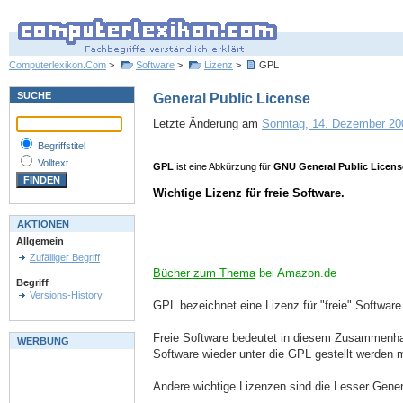
Computerlexikon.Com
>
Software
>
Lizenz
>
GPL
SUCHE
General Public License
Letzte Änderung am
Sonntag, 14. Dezember 200
Begriffstitel
Volltext
GPL
ist eine Abkürzung für
GNU General Public Licens
Wichtige Lizenz für freie Software.
AKTIONEN
Allgemein
Zufälliger Begriff
Bücher zum Thema
bei Amazon.de
Begriff
Versions-History
GPL bezeichnet eine Lizenz für "freie" Softwa
Freie Software bedeutet in diesem Zusammenhan
WERBUNG
Software wieder unter die GPL gestellt werden 
Andere wichtige Lizenzen sind die Lesser Gener