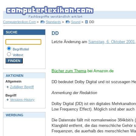
Computerlexikon.Com
>
Standards
>
Sound
>
DD
SUCHE
DD
Letzte Änderung am
Samstag, 6. Oktober 2001,
Begriffstitel
Volltext
Bücher zum Thema
bei Amazon.de
AKTIONEN
DD bedeutet Dolby Digital und ist sozusagen He
Allgemein
Zufälliger Begriff
Anmerkung der Redaktion
Begriff
Versions-History
Dolby Digital (DD) ist ein digitales Mehrkanalto
Low Frequency Effect). Möglich sind aber auch 
WERBUNG
Die Datenrate fällt mit normalerweise 384kbit/
Klangbild entfernt, die das menschliche Gehör
Frequenzen, die auerhalb des menschlichen Wa