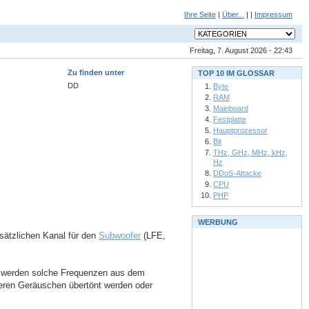
Ihre Seite
|
Über...
| |
Impressum
Freitag, 7. August 2026 - 22:43
Zu finden unter
TOP 10 IM GLOSSAR
DD
Byte
RAM
Mainboard
Festplatte
Hauptprozessor
Bit
THz, GHz, MHz, kHz,
Hz
DDoS-Attacke
CPU
PHP
WERBUNG
usätzlichen Kanal für den
Subwoofer
(LFE,
on werden solche Frequenzen aus dem
teren Geräuschen übertönt werden oder