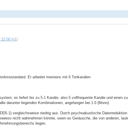
 22:00 (v1)
imkinostandard. Er arbeitet meistens mit 6 Tonkanälen
nsystem; es liefert bis zu 5.1 Kanäle, also 5 vollfrequente Kanäle und einen z
alle darunter liegenden Kombinationen, angefangen bei 1.0 (Mono).
s (DD5.1) vergleichsweise niedrig aus. Durch psychoakustische Datenredukti
 sowieso nicht wahrnehmen könnte, seien es Geräusche, die von anderen, lau
hrnehmungsbereichs liegen.