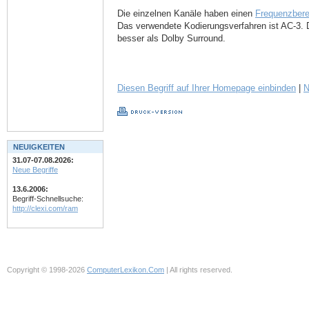
Die einzelnen Kanäle haben einen
Frequenzbere
Das verwendete Kodierungsverfahren ist AC-3. 
besser als Dolby Surround.
Diesen Begriff auf Ihrer Homepage einbinden
|
N
NEUIGKEITEN
31.07-07.08.2026:
Neue Begriffe
13.6.2006:
Begriff-Schnellsuche:
http://clexi.com/ram
Copyright © 1998-2026
ComputerLexikon.Com
| All rights reserved.