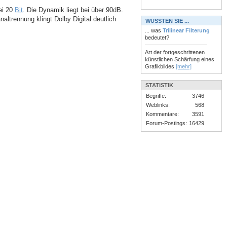
ei 20
Bit
. Die Dynamik liegt bei über 90dB.
altrennung klingt Dolby Digital deutlich
WUSSTEN SIE ...
... was
Trilinear Filterung
bedeutet?
Art der fortgeschrittenen
künstlichen Schärfung eines
Grafikbildes
[mehr]
STATISTIK
Begriffe:
3746
Weblinks:
568
Kommentare:
3591
Forum-Postings:
16429