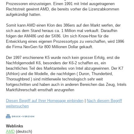
Prozessoren einzusteigen. Einen 1991 mit Intel ausgetragenen
Rechtstreit gewinnt AMD, die bereits vorher die Lizenzabkommen
aufgekündigt hatten.
Somit kann AMD einen Klon des 386ers auf den Markt werfen, der
sich aus dem Stand heraus ca. 1 Million mal verkauft. Daraufhin
folgen der AM486 und der 5X86. Um sich Know-How für die
Entwicklung eines eigenen Prozessortyps zu verschaffen, wird 1996
die Firma NexGen für 800 Millionen Dollar gekauft.
Der 1997 erschienene K5 wurde noch kein grosser Erfolg, erst die
Nachfolgemodell K6, besonders der K6-2 schaffen es, ein
beachtliches Teil des Marktanteiles von Intel abzugewinnen. Der K7
(Athlon) und die Modelle, die nachfolgen ( Duron, Thunderbird,
Thoroughbred ) sind mittlerweile technologisch sehr weit
fortgeschritten und haben auch in anderen Bereichen das Zeug, Intels
Marktführerschaft ernsthaft anzugreifen
Diesen Begriff auf Ihrer Homepage einbinden
|
Nach diesem Begriff
weitersuchen
Weblinks
AMD
(deutsch)