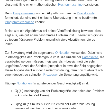
Sobald ein Algorithmus zur Lösung eines Problems steht, lässt sich
diese mit Hilfe einer mathematischen
Rechenmaschine
realisieren.
Beim
Programmieren
wird ein Algorithmus meist in
Pseudocode
formuliert, der eine recht einfache Übersetzung in eine bestimmte
Programmiersprache
erlaubt.
Meist wird ein Algorithmus bei seiner Veröffentlichung bewertet, dies
sagt aus, wie gut er ein bestimmtes Problem löst. Theoretisch gibt es
zu jedem (lösbaren) Problem unendlich viele Algorithmen, die es
lösen.
Zur Bewertung wird die sogenannte
O
-Notation
verwendet. Dabei wird
in Abhängigkeit der Problemgröße (z.B. die Anzahl der
Datensätze
, die
verarbeitet werden müssen, meistens als
n
bezeichnet) die sehr
ungefähre Anzahl der Schritte (entspricht in etwa der Zeit) angegeben.
Diese Angabe dient nur der Größenzuordnung, damit nicht etwa durch
einen doppelt so schnellen
Prozessor
die Bewertung ungültig wird.
Häufige
Notationen
(in aufsteigender Geschwindigkeit) sind:
O(1)
(unabhängig von der Problemgröße lässt sich das Problem
in konstanter Zeit lösen),
O(log n)
(es muss nur ein Bruchteil der Daten zur Lösung
verwendet werden, oft durch eine geeignete