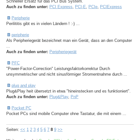
Schneller Ersatz für das PCI Bus System.
Auch zu finden unter:
PCI Express
,
PCI-E
,
PCIe
,
PCIExpress
Peripherie
Perilititis gibt es in vielen Ländern ! :-) ...
peripherie
Als Peripheriegerät bezeichnet man ein Gerät, dass an den Computer
...
Auch zu finden unter:
Peripheriegerät
PFC
"Power-Factor-Correction" Leistungsfaktorkorrektur Durch
unsymmetrischer und nicht sinusförmiger Stromentnahme durch ...
plug and play
Plug&Play heit übersetzt in etwa "hineinstecken und es funktioniert".
Auch zu finden unter:
Plug&Play
,
PnP
Pocket PC
Pocket PCs sind mobile Computer ohne Tastatur, die mit einem ...
Seiten:
<<
1
2
3
4
5
6
7
8
9
>>