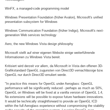
WinFX, a managed-code programming model
Windows Presentation Foundation (früher Avalon), Microsoft's unified
presentation subsystem for Windows
Windows Communication Foundation (früher Indigo), Microsoft's next-
generation Web services technology
Aero, the new Windows Vista design philosophy
Microsoft stellt auf einer eigenen Website einige weiterführende
Informationen zu Windows Vista bereit.
Kritisiert wird derzeit vor allem, da Microsoft in Vista den offenen 3D-
Grafikstandard OpenGL zugunsten von Direct3D vernachlässige bzw.
OpenGL nur durch Direct3D emuliert werde.
"In practice this means for OpenGL under Aeroglass: OpenGL
performance will be significantly reduced - perhaps as much as 50%,
OpenGL on Windows will be fixed at a vanilla version of OpenGL 1.4,
No extensions will be possible to expose future hardware innovations.
It would be technically straightforward to provide an OpenGL ICD
within the full Aeroglass experience without compromising the stability