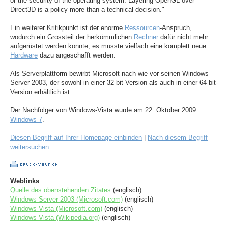
or the security of the operating system. Layering OpenGL over
Direct3D is a policy more than a technical decision."
Ein weiterer Kritikpunkt ist der enorme
Ressourcen
-Anspruch,
wodurch ein Grossteil der herkömmlichen
Rechner
dafür nicht mehr
aufgerüstet werden konnte, es musste vielfach eine komplett neue
Hardware
dazu angeschafft werden.
Als Serverplattform bewirbt Microsoft nach wie vor seinen Windows
Server 2003, der sowohl in einer 32-bit-Version als auch in einer 64-bit-
Version erhältlich ist.
Der Nachfolger von Windows-Vista wurde am 22. Oktober 2009
Windows 7
.
Diesen Begriff auf Ihrer Homepage einbinden
|
Nach diesem Begriff
weitersuchen
Weblinks
Quelle des obenstehenden Zitates
(englisch)
Windows Server 2003 (Microsoft.com)
(englisch)
Windows Vista (Microsoft.com)
(englisch)
Windows Vista (Wikipedia.org)
(englisch)