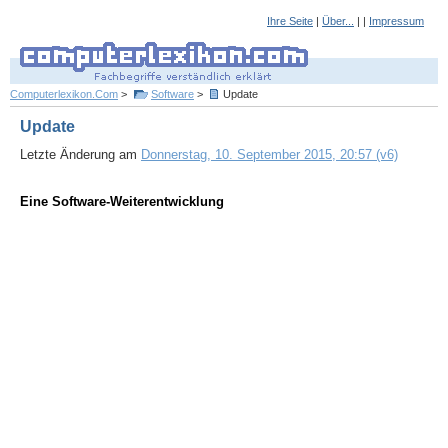
Ihre Seite
|
Über...
| |
Impressum
Computerlexikon.Com
>
Software
>
Update
Update
Letzte Änderung am
Donnerstag, 10. September 2015, 20:57 (v6)
Eine Software-Weiterentwicklung