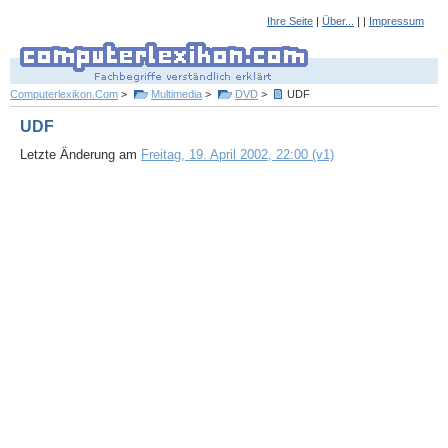
Ihre Seite
|
Über...
| |
Impressum
Computerlexikon.Com
>
Multimedia
>
DVD
>
UDF
UDF
Letzte Änderung am
Freitag, 19. April 2002, 22:00 (v1)