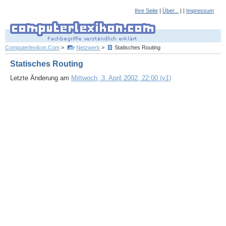
Ihre Seite
|
Über...
| |
Impressum
Computerlexikon.Com
>
Netzwerk
>
Statisches Routing
Statisches Routing
Letzte Änderung am
Mittwoch, 3. April 2002, 22:00 (v1)