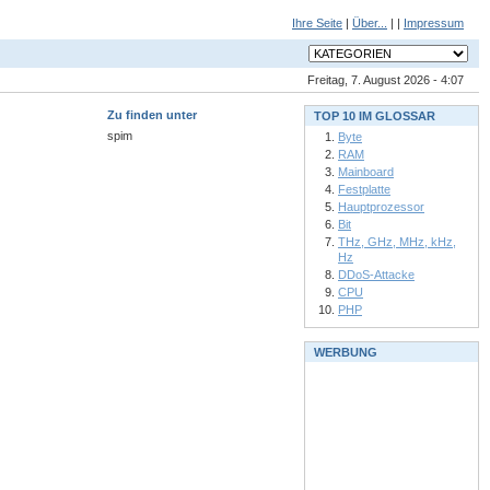
Ihre Seite
|
Über...
| |
Impressum
Freitag, 7. August 2026 - 4:07
Zu finden unter
TOP 10 IM GLOSSAR
spim
Byte
RAM
Mainboard
Festplatte
Hauptprozessor
Bit
THz, GHz, MHz, kHz,
Hz
DDoS-Attacke
CPU
PHP
WERBUNG