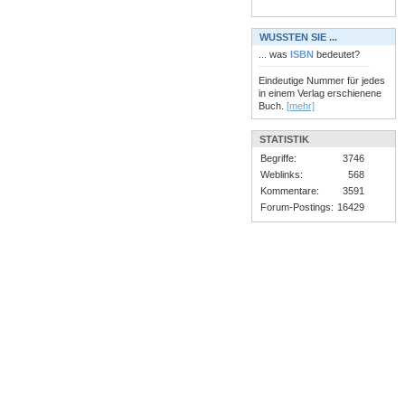
WUSSTEN SIE ...
... was
ISBN
bedeutet?
Eindeutige Nummer für jedes
in einem Verlag erschienene
Buch.
[mehr]
STATISTIK
Begriffe:
3746
Weblinks:
568
Kommentare:
3591
Forum-Postings:
16429