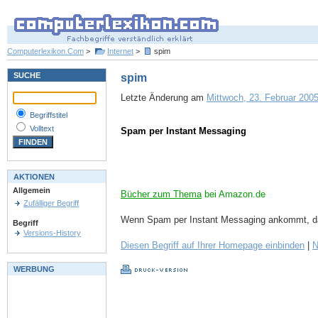
Computerlexikon.Com
>
Internet
>
spim
SUCHE
spim
Letzte Änderung am
Mittwoch, 23. Februar 2005
Begriffstitel
Volltext
Spam per Instant Messaging
AKTIONEN
Allgemein
Bücher zum Thema
bei Amazon.de
Zufälliger Begriff
Wenn Spam per Instant Messaging ankommt, da
Begriff
Versions-History
Diesen Begriff auf Ihrer Homepage einbinden
|
N
WERBUNG