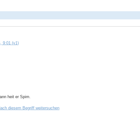
, 9:01 (v1)
nn heit er Spim.
ach diesem Begriff weitersuchen