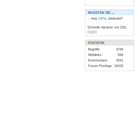
WUSSTEN SIE ...
... was
UDSL
bedeutet?
Schnelle Variante von DSL.
[mehr]
STATISTIK
Begriffe:
3746
Weblinks:
568
Kommentare:
3591
Forum-Postings:
16429