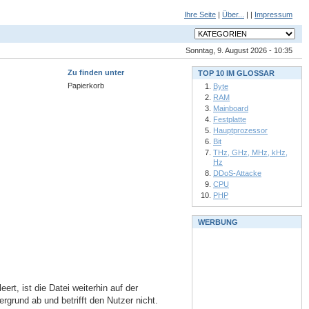
Ihre Seite
|
Über...
| |
Impressum
Sonntag, 9. August 2026 - 10:35
Zu finden unter
TOP 10 IM GLOSSAR
Papierkorb
Byte
RAM
Mainboard
Festplatte
Hauptprozessor
Bit
THz, GHz, MHz, kHz,
Hz
DDoS-Attacke
CPU
PHP
WERBUNG
rt, ist die Datei weiterhin auf der
rgrund ab und betrifft den Nutzer nicht.