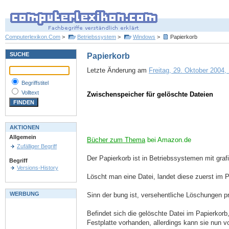
Computerlexikon.Com
>
Betriebssystem
>
Windows
>
Papierkorb
SUCHE
Papierkorb
Letzte Änderung am
Freitag, 29. Oktober 2004, 
Begriffstitel
Volltext
Zwischenspeicher für gelöschte Dateien
AKTIONEN
Allgemein
Bücher zum Thema
bei Amazon.de
Zufälliger Begriff
Der Papierkorb ist in Betriebssystemen mit graf
Begriff
Versions-History
Löscht man eine Datei, landet diese zuerst im 
WERBUNG
Sinn der bung ist, versehentliche Löschungen 
Befindet sich die gelöschte Datei im Papierkorb,
Festplatte vorhanden, allerdings kann sie nun v