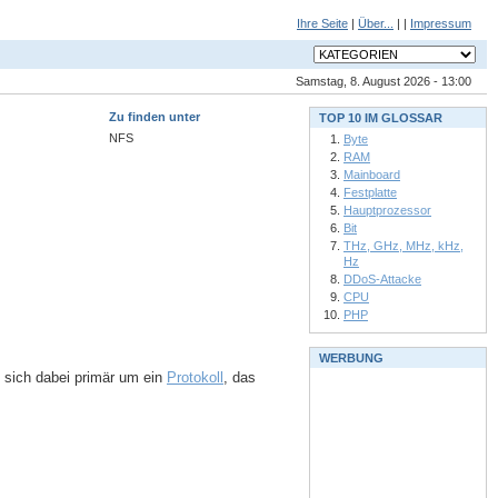
Ihre Seite
|
Über...
| |
Impressum
Samstag, 8. August 2026 - 13:00
Zu finden unter
TOP 10 IM GLOSSAR
NFS
Byte
RAM
Mainboard
Festplatte
Hauptprozessor
Bit
THz, GHz, MHz, kHz,
Hz
DDoS-Attacke
CPU
PHP
WERBUNG
 sich dabei primär um ein
Protokoll
, das