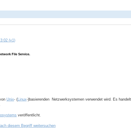
3:02 (v1)
etwork File Service.
 von
Unix
- (
Linux
-)basierenden Netzwerksystemen verwendet wird. Es handelt
.
rosystems
veröffentlicht.
ach diesem Begriff weitersuchen