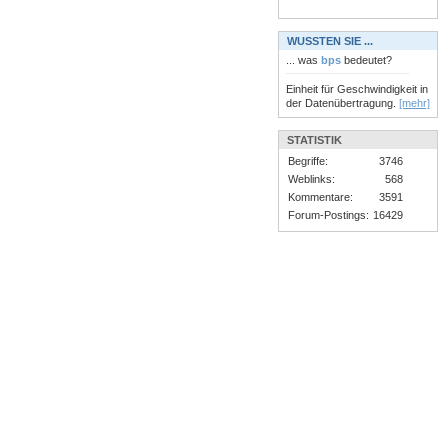
WUSSTEN SIE ...
... was
bps
bedeutet?
Einheit für Geschwindigkeit in
der Datenübertragung.
[mehr]
STATISTIK
Begriffe:
3746
Weblinks:
568
Kommentare:
3591
Forum-Postings:
16429