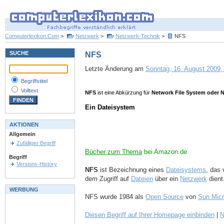
Computerlexikon.Com
>
Netzwerk
>
Netzwerk-Technik
>
NFS
SUCHE
NFS
Letzte Änderung am
Sonntag, 16. August 2009, 
Begriffstitel
Volltext
NFS
ist eine Abkürzung für
Network File System oder N
Ein Dateisystem
AKTIONEN
Allgemein
Zufälliger Begriff
Bücher zum Thema
bei Amazon.de
Begriff
Versions-History
NFS
ist Bezeichnung eines
Dateisystems
, das
dem Zugriff auf
Dateien
über ein
Netzwerk
dient
WERBUNG
NFS wurde 1984 als
Open Source
von
Sun Mic
Diesen Begriff auf Ihrer Homepage einbinden
|
N