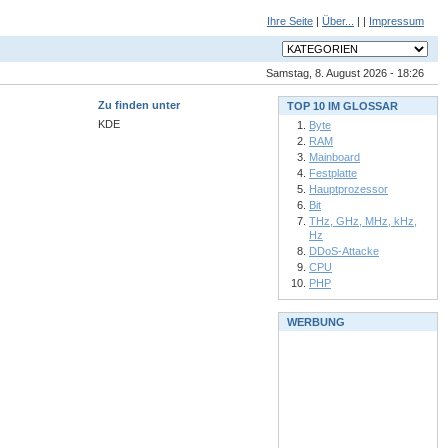
Ihre Seite
|
Über...
| |
Impressum
Samstag, 8. August 2026 - 18:26
Zu finden unter
TOP 10 IM GLOSSAR
KDE
Byte
RAM
Mainboard
Festplatte
Hauptprozessor
Bit
THz, GHz, MHz, kHz,
Hz
DDoS-Attacke
CPU
PHP
WERBUNG