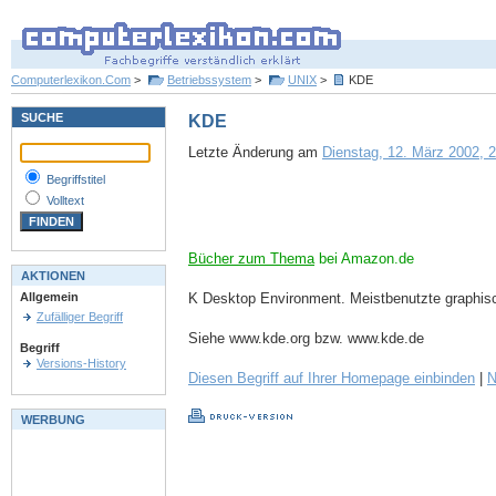
Computerlexikon.Com
>
Betriebssystem
>
UNIX
>
KDE
SUCHE
KDE
Letzte Änderung am
Dienstag, 12. März 2002, 2
Begriffstitel
Volltext
Bücher zum Thema
bei Amazon.de
AKTIONEN
K Desktop Environment. Meistbenutzte graphis
Allgemein
Zufälliger Begriff
Siehe www.kde.org bzw. www.kde.de
Begriff
Versions-History
Diesen Begriff auf Ihrer Homepage einbinden
|
N
WERBUNG