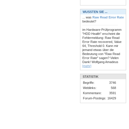
WUSSTEN SIE ...
... was
Raw Read Error Rate
bedeutet?
im Hardware-Prüfprogramm
"HDD Health" erscheint die
Fehlermeldung: Raw Read
Error Rate recovered, Value
64, Threshold 0. Kann mir
jemand etwas über die
Bedeutung von "Raw Read
Error Rate" sagen? Vielen
Dank! Wolfgang Amadeus
[mehr]
STATISTIK
Begriffe:
3746
Weblinks:
568
Kommentare:
3591
Forum-Postings:
16429