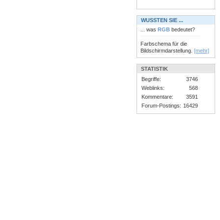
WUSSTEN SIE ...
... was
RGB
bedeutet?
Farbschema für die
Bildschirmdarstellung.
[mehr]
STATISTIK
Begriffe:
3746
Weblinks:
568
Kommentare:
3591
Forum-Postings:
16429