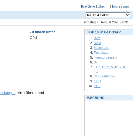
Ihre Seite
|
Über...
| |
Impressum
Samstag, 8. August 2026 - 8:31
Zu finden unter
TOP 10 IM GLOSSAR
GPU
Byte
RAM
Mainboard
Festplatte
Hauptprozessor
Bit
THz, GHz, MHz, kHz,
Hz
DDoS-Attacke
CPU
PHP
ndungen
etc.) übernimmt.
WERBUNG