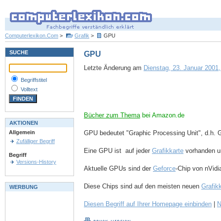
Computerlexikon.Com
>
Grafik
>
GPU
SUCHE
GPU
Letzte Änderung am
Dienstag, 23. Januar 2001,
Begriffstitel
Volltext
Bücher zum Thema
bei Amazon.de
AKTIONEN
GPU bedeutet "Graphic Processing Unit", d.h. G
Allgemein
Zufälliger Begriff
Eine GPU ist auf jeder
Grafikkarte
vorhanden un
Begriff
Versions-History
Aktuelle GPUs sind der
Geforce
-Chip von nVidi
Diese Chips sind auf den meisten neuen
Grafik
WERBUNG
Diesen Begriff auf Ihrer Homepage einbinden
|
N