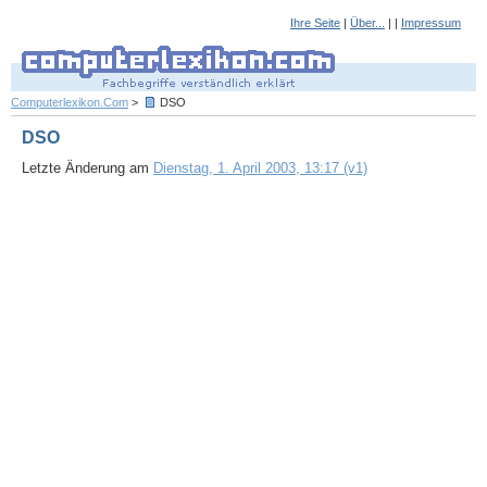
Ihre Seite
|
Über...
| |
Impressum
Computerlexikon.Com
>
DSO
DSO
Letzte Änderung am
Dienstag, 1. April 2003, 13:17 (v1)