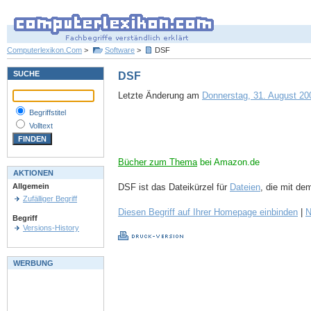
Computerlexikon.Com
>
Software
>
DSF
SUCHE
DSF
Letzte Änderung am
Donnerstag, 31. August 200
Begriffstitel
Volltext
Bücher zum Thema
bei Amazon.de
AKTIONEN
DSF ist das Dateikürzel für
Dateien
, die mit de
Allgemein
Zufälliger Begriff
Diesen Begriff auf Ihrer Homepage einbinden
|
N
Begriff
Versions-History
WERBUNG