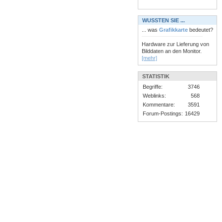
WUSSTEN SIE ...
... was
Grafikkarte
bedeutet?
Hardware zur Lieferung von
Bilddaten an den Monitor.
[mehr]
STATISTIK
Begriffe:
3746
Weblinks:
568
Kommentare:
3591
Forum-Postings:
16429