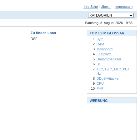
Ihre Seite
|
Über...
| |
Impressum
Samstag, 8. August 2026 - 9:35
Zu finden unter
TOP 10 IM GLOSSAR
DSF
Byte
RAM
Mainboard
Festplatte
Hauptprozessor
Bit
THz, GHz, MHz, kHz,
Hz
DDoS-Attacke
CPU
PHP
WERBUNG