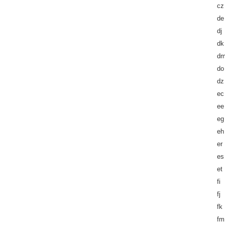
cz
de
dj
dk
d
do
dz
ec
ee
eg
eh
er
es
et
fi
fj
fk
fm