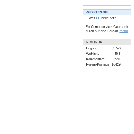
WUSSTEN SIE ...
... was
PC
bedeutet?
Ein Computer zum Gebrauch
durch nur eine Person
[mehr]
STATISTIK
Begriffe:
3746
Weblinks:
568
Kommentare:
3591
Forum-Postings:
16429