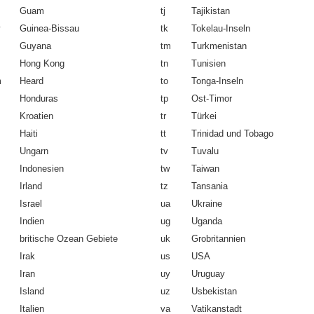
Guam
tj
Tajikistan
Guinea-Bissau
tk
Tokelau-Inseln
Guyana
tm
Turkmenistan
Hong Kong
tn
Tunisien
m
Heard
to
Tonga-Inseln
Honduras
tp
Ost-Timor
Kroatien
tr
Türkei
Haiti
tt
Trinidad und Tobago
Ungarn
tv
Tuvalu
Indonesien
tw
Taiwan
Irland
tz
Tansania
Israel
ua
Ukraine
Indien
ug
Uganda
britische Ozean Gebiete
uk
Grobritannien
Irak
us
USA
Iran
uy
Uruguay
Island
uz
Usbekistan
Italien
va
Vatikanstadt