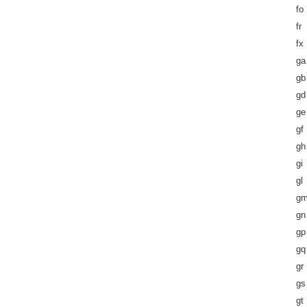
fo
fr
fx
ga
gb
gd
ge
gf
gh
gi
gl
g
gn
gp
gq
gr
gs
gt