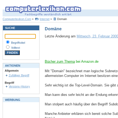
Computerlexikon.Com
>
Internet
>
Domain
SUCHE
Domäne
Letzte Änderung am
Mittwoch, 23. Februar 2000
Begriffstitel
Volltext
Bücher zum Thema
bei Amazon.de
AKTIONEN
Mit "Domain" bezeichnet man logische Subnetze 
Allgemein
allermeisten Computer im Internet besitzen ein
Zufälliger Begriff
Begriff
Sehr wichtig ist die Top-Level-Domain. Sie gibt 
Versions-History
Man kann dies sehr leicht an der Endung erken
WERBUNG
Man stolpert auch häufig über den Begriff Su
Manche Anbieter erklären sich bereit solche 