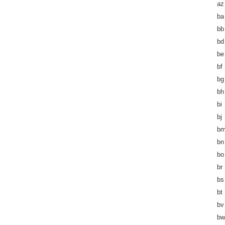
az
ba
bb
bd
be
bf
bg
bh
bi
bj
b
bn
bo
br
bs
bt
bv
bw