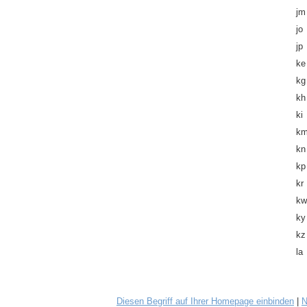
jm
jo
jp
ke
kg
kh
ki
k
kn
kp
kr
kw
ky
kz
la
Diesen Begriff auf Ihrer Homepage einbinden
|
N