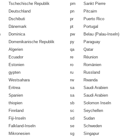
Tschechische Republik
pm
Sankt Pierre
Deutschland
pn
Pitcairn
Dschibuti
pr
Puerto Rico
Dänemark
pt
Portugal
m
Dominica
pw
Belau (Palau-Inseln)
Domenikanische Republik
py
Paraguay
Algerien
qa
Qatar
Ecuador
re
Réunion
Estonien
ro
Romänien
gypten
ru
Russland
Westsahara
rw
Rwanda
Eritrea
sa
Saudi Arabien
Spanien
sa
Saudi Arabien
thiopien
sb
Solomon Inseln
Finnland
sc
Seychellen
Fiji-Inseln
sd
Sudan
Falkland-Inseln
se
Schweden
Mikronesien
sg
Singapur