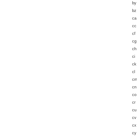
by
bz
ca
cc
cf
cg
ch
ci
ck
cl
c
cn
co
cr
cu
cv
cx
cy