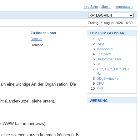
Ihre Seite
|
Über...
| |
Impressum
Freitag, 7. August 2026 - 6:39
Zu finden unter
TOP 10 IM GLOSSAR
Domain
Byte
RAM
Domäne
Mainboard
Festplatte
Hauptprozessor
Bit
THz, GHz, MHz, kHz,
Hz
DDoS-Attacke
CPU
n eine wichtige Art der Organisation. Die
PHP
ht (Länderkürzel, siehe unten).
WERBUNG
 (im WWW fast immer www).
u einer solchen kurzen kommen können (z.B.