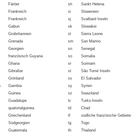
Färöer
sh
Sankt Helena
Frankreich
si
Slowenien
Frankreich
sj
Svalbard Inseln
Gabun
sk
Slowakei
Grobritannien
sl
Sierra Leone
Grenada
sm
San Marino
Georgien
sn
Senegal
französisch Guyana
so
Somalia
Ghana
sr
Surinam
Gibraltar
st
São Tomé Inseln
Grönland
sv
El Salvador
m
Gambia
sy
Syrien
Guinea
sz
Swaziland
Guadalupe
tc
Turks-Inseln
quatorialguinea
td
Chad
Griechenland
tf
südliche französiche Gebiete
Südgeorgien
tg
Togo
Guatemala
th
Thailand