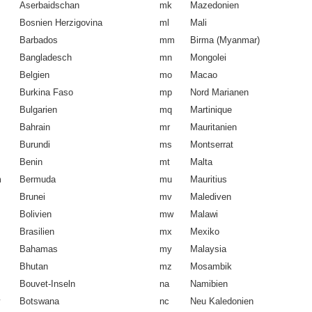
Aserbaidschan
mk
Mazedonien
Bosnien Herzigovina
ml
Mali
Barbados
mm
Birma (Myanmar)
Bangladesch
mn
Mongolei
Belgien
mo
Macao
Burkina Faso
mp
Nord Marianen
Bulgarien
mq
Martinique
Bahrain
mr
Mauritanien
Burundi
ms
Montserrat
Benin
mt
Malta
m
Bermuda
mu
Mauritius
Brunei
mv
Malediven
Bolivien
mw
Malawi
Brasilien
mx
Mexiko
Bahamas
my
Malaysia
Bhutan
mz
Mosambik
Bouvet-Inseln
na
Namibien
Botswana
nc
Neu Kaledonien