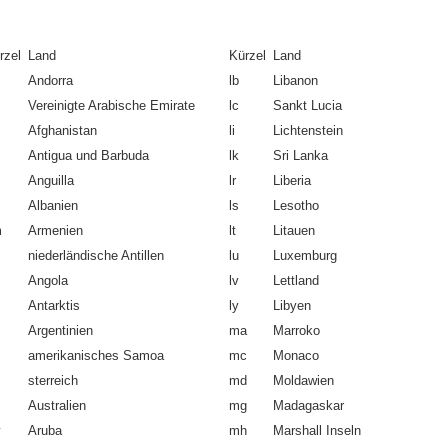
rzel
Land
Kürzel
Land
Andorra
lb
Libanon
Vereinigte Arabische Emirate
lc
Sankt Lucia
Afghanistan
li
Lichtenstein
Antigua und Barbuda
lk
Sri Lanka
Anguilla
lr
Liberia
Albanien
ls
Lesotho
m
Armenien
lt
Litauen
niederländische Antillen
lu
Luxemburg
Angola
lv
Lettland
Antarktis
ly
Libyen
Argentinien
ma
Marroko
amerikanisches Samoa
mc
Monaco
sterreich
md
Moldawien
Australien
mg
Madagaskar
Aruba
mh
Marshall Inseln