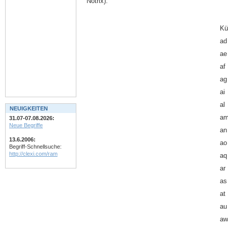
Notrix).
Kü
ad
ae
af
ag
ai
al
NEUIGKEITEN
a
31.07-07.08.2026:
Neue Begriffe
an
13.6.2006:
ao
Begriff-Schnellsuche:
http://clexi.com/ram
aq
ar
as
at
au
aw