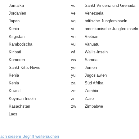
Jamaika
vc
Sankt Vincenz und Grenada
Jordanien
ve
Venezuela
Japan
vg
britische Jungferninseln
Kenia
vi
amerikanische Jungferninseln
Kirgistan
vn
Vietnam
Kambodscha
vu
Vanuatu
Kiribati
wf
Wallis-Inseln
m
Komoren
ws
Samoa
Sankt Kitts-Nevis
ye
Jemen
Kenia
yu
Jugoslawien
Kenia
za
Süd Afrika
Kuwait
zm
Zambia
Keyman-Inseln
zr
Zaire
Kasachstan
zw
Zimbabwe
Laos
ach diesem Begriff weitersuchen