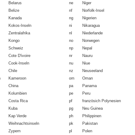
Belarus
ne
Niger
Belize
nf
Norfolk-Insel
Kanada
ng
Nigerien
Kokos-Inseln
ni
Nikaragua
Zentralafrika
nl
Niederlande
Kongo
no
Norwegen
Schweiz
np
Nepal
Cote D'ivoire
nr
Nauru
Cook-Inseln
nu
Niue
Chile
nz
Neuseeland
m
Kameroon
om
Oman
China
pa
Panama
Kolumbien
pe
Peru
Costa Rica
pf
französich Polynesien
Kuba
pg
Neu Guinea
Kap Verde
ph
Philippinen
Weihnachtsinseln
pk
Pakistan
Zypern
pl
Polen