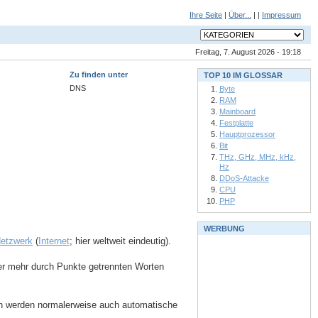
Ihre Seite
|
Über...
| |
Impressum
Freitag, 7. August 2026 - 19:18
Zu finden unter
TOP 10 IM GLOSSAR
DNS
Byte
RAM
Mainboard
Festplatte
Hauptprozessor
Bit
THz, GHz, MHz, kHz,
Hz
DDoS-Attacke
CPU
PHP
WERBUNG
etzwerk
(
Internet
; hier weltweit eindeutig).
er mehr durch Punkte getrennten Worten
in werden normalerweise auch automatische