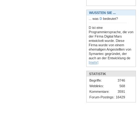
WUSSTEN SIE ...
... was
D
bedeutet?
D ist eine
Programmiersprache, die von
der Firma Digital Mars
entwickelt wurde. Diese
Firma wurde von einem
ehemaligen Angestellten von
Symantec gegründet, der
auch an der Entwicklung de
[mehr]
STATISTIK
Begriffe:
3746
Weblinks:
568
Kommentare:
3591
Forum-Postings:
16429