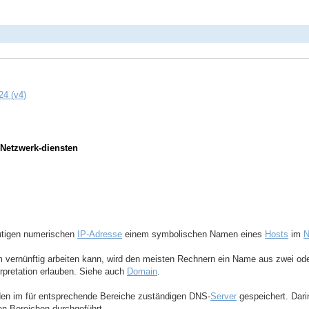
24 (v4)
Netzwerk-diensten
eutigen numerischen
IP-Adresse
einem symbolischen Namen eines
Hosts
im
N
vernünftig arbeiten kann, wird den meisten Rechnern ein Name aus zwei od
erpretation erlauben. Siehe auch
Domain
.
en im für entsprechende Bereiche zuständigen DNS-
Server
gespeichert. Dar
n Bereichen durchgeführt.