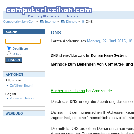
Computerlexikon.Com
>
Internet
>
Dienste
>
DNS
SUCHE
DNS
Letzte Änderung am
Montag, 29. Juni 2015, 18:
Begriffstitel
Volltext
DNS
ist eine Abkürzung für
Domain Name System.
Methode zum Benennen von Computer- und 
AKTIONEN
Allgemein
Zufälliger Begriff
Bücher zum Thema
bei Amazon.de
Begriff
Versions-History
Durch das
DNS
erfolgt die Zuordnung der eind
Da man mit den numerischen IP-Adressen kaum 
WERBUNG
zugeordnet, die eine "menschlich sinnvolle" Int
Die mittels DNS erstellten Domänennamen werd
Anpassungen bei Zuornungsänderungen in diese